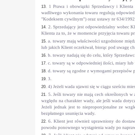
1 Prawa i obowiązki Sprzedawcy i Klienta 
wadliwego wykonania towaru regulują odpowiedni
"Kodeksem cywilnym") oraz ustawy nr 634/1992 
2. Sprzedający jest odpowiedzialny wobec K
Klienta za to, że w momencie przyjęcia towaru pr
a. towary mają właściwości uzgodnione międz
lub jakich Klient oczekiwał, biorąc pod uwagę c
b. towary nadają się do celu, który Sprzedaw
c. towary są w odpowiedniej ilości, miary lub
d. towary są zgodne z wymogami przepisów 
3.
4) Jeżeli wada ujawni się w ciągu sześciu mi
5. Jeśli towary nie mają cech określonych w
względu na charakter wady, ale jeśli wada dotyc
Jeżeli jednak jest to nieproporcjonalne ze wz
bezpłatnego usunięcia wady.
6. Klient jest również uprawniony do dost
powodu ponownego wystąpienia wady po naprawi