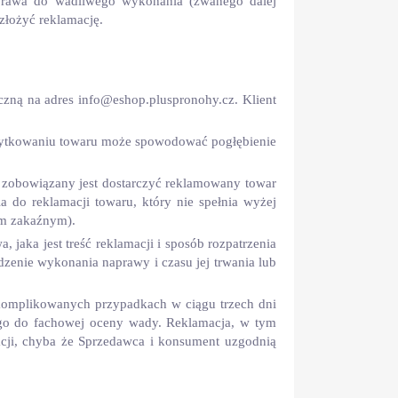
z prawa do wadliwego wykonania (zwanego dalej
złożyć reklamację.
iczną na adres info@eshop.pluspronohy.cz. Klient
użytkowaniu towaru może spowodować pogłębienie
nt zobowiązany jest dostarczyć reklamowany towar
 do reklamacji towaru, który nie spełnia wyżej
om zakaźnym).
 jaka jest treść reklamacji i sposób rozpatrzenia
erdzenie wykonania naprawy i czasu jej trwania lub
skomplikowanych przypadkach w ciągu trzech dni
nego do fachowej oceny wady. Reklamacja, w tym
macji, chyba że Sprzedawca i konsument uzgodnią