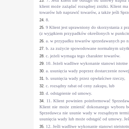
7. Jeśli klient nie odstąpi od umowy kupn
klient może zażądać rozsądnej zniżki. Klient m
towarów lub naprawić towarów, a także jeśli Spr
8.
9 Klient jest uprawniony do skorzystania z 
(z wyjątkiem przypadków określonych w punkcie 3
a. w przypadku towarów sprzedawanych po niż
b. za zużycie spowodowane normalnym użyt
c. jeżeli wymaga tego charakter towarów.
10. Jeżeli wadliwe wykonanie stanowi istotn
a. usunięcia wady poprzez dostarczenie nowej
b. usunięcia wady przez opwłaściwe rzeczy,
c. rozsądny rabat od ceny zakupu, lub
d. odstąpienie od umowy.
11. Klient powinien poinformować Sprzeda
Klient nie może zmienić dokonanego wyboru bez
Sprzedawca nie usunie wady w rozsądnym termin
usunięcia wady lub może odstąpić od umowy. Jeśl
12. Jeśli wadliwe wykonanie stanowi nieisto