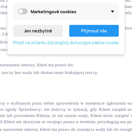
a lub nie skorzysta z prawa do dostarczenia nowych towarów bez wa
a również prawo do rozsądnej zniżki, jeśli Sprzedawca nie może dos
Marketingové cookies
zedawca nie usunie wady w rozsądnym terminie lub jeśli usunięcie wad
prawa do wady, które powstaje w towarach konsumpcyjnych w ciągu dwu
Jen nezbytné
Přijmout vše
.8 poniżej). Nie dotyczy to:
szej cenie, do wady, dla której uzgodniono niższą cenę,
Přejít na stránku Szczegóły dotyczące plików cookie
kowaniem towarów; lub
e naruszenie umowy, klient ma prawo do:
 rzeczy bez wady lub dostarczenie brakującej rzeczy,
wcę o wybranym przez siebie uprawnieniu w momencie zgłoszenia wa
 zgody Sprzedawcy; nie dotyczy to sytuacji, gdy Klient zażądał usun
ie lub powiadomi Klienta, że nie usunie wady, Klient może zażądać
i Klient nie skorzysta ze swojego prawa w terminie, przysługują mu pr
tne naruszenie umowy, klient ma prawo do usunięcia wady lub do rozsą