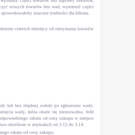
d, wymiany części towarów lub naprawy towarów,
tarczyć nowych towarów bez wad, wymienić części
y spowodowałoby znaczne trudności dla klienta.
dziestu czterech miesięcy od otrzymania towarów
dy lub bez zbędnej zwłoki po zgłoszeniu wady.
ięcia wady, która okaże się nieusuwalna. Jeśli
 odpowiedniego rabatu od ceny zakupu w miejsce
awa określone w artykułach od 3.12 do 3.14.
dnego rabatu od ceny zakupu.