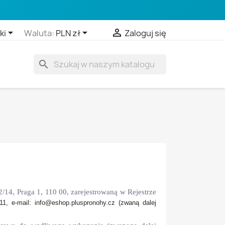



ki
Waluta:
PLN zł
Zaloguj się
search
14, Praga 1, 110 00, zarejestrowaną w Rejestrze
11, e-mail: info@eshop.pluspronohy.cz (zwaną dalej