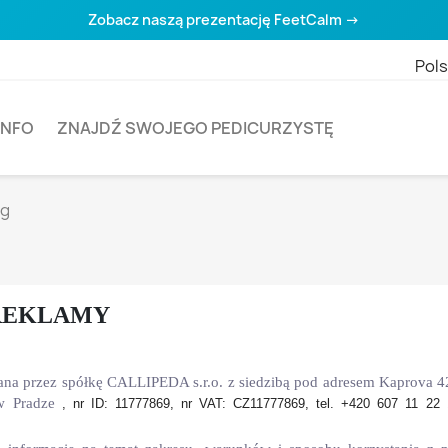
Zobacz naszą prezentację FeetCalm →
Pols
INFO
ZNAJDŹ SWOJEGO PEDICURZYSTĘ
rg
 REKLAMY
ana przez spółkę CALLIPEDA s.r.o. z siedzibą pod adresem Kaprova 42/
w Pradze
, nr ID: 11777869, nr VAT:
CZ11777869
, tel. +420 607 11 22 