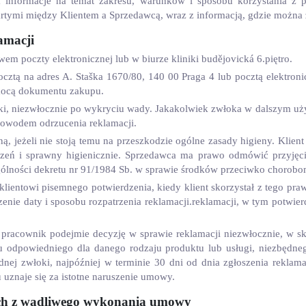
ra informacje na temat zakresu, warunków i sposobu korzystania 
tymi między Klientem a Sprzedawcą, wraz z informacją, gdzie można 
amacji
wem poczty elektronicznej lub w biurze kliniki budějovická 6.piętro.
ocztą na adres A. Staška 1670/80, 140 00 Praga 4 lub pocztą elektron
mocą dokumentu zakupu.
oki, niezwłocznie po wykryciu wady. Jakakolwiek zwłoka w dalszym 
 powodem odrzucenia reklamacji.
ą, jeżeli nie stoją temu na przeszkodzie ogólne zasady higieny. Klie
eń i sprawny higienicznie. Sprzedawca ma prawo odmówić przyjęcia
ólności dekretu nr 91/1984 Sb. w sprawie środków przeciwko chorob
ientowi pisemnego potwierdzenia, kiedy klient skorzystał z tego prawa,
rdzenie daty i sposobu rozpatrzenia reklamacji.reklamacji, w tym potwi
 pracownik podejmie decyzję w sprawie reklamacji niezwłocznie, w 
su odpowiedniego dla danego rodzaju produktu lub usługi, niezbęd
dnej zwłoki, najpóźniej w terminie 30 dni od dnia zgłoszenia rekla
 uznaje się za istotne naruszenie umowy.
ych z wadliwego wykonania umowy