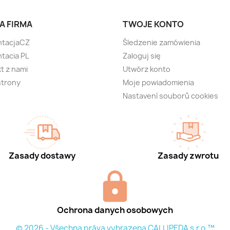
A FIRMA
TWOJE KONTO
ntacjaCZ
Śledzenie zamówienia
tacia PL
Zaloguj się
t z nami
Utwórz konto
strony
Moje powiadomienia
Nastavení souborů cookies
Zasady dostawy
Zasady zwrotu
Ochrona danych osobowych
© 2026 - Všechna práva vyhrazena CALLIPEDA s.r.o.™