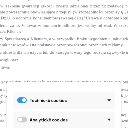
w zakresie gwarancji jakości towaru udzielonej przez Sprzedawcę p
e powszechnie obowiązujące przepisy (w szczególności przepisy § 216
Dz.U. o ochronie konsumentów (zwanej dalej "Ustawą o ochronie ko
lienta za to, że towar w momencie odbioru jest wolny od wad. W szc
zez Klienta:
y Sprzedawcą a Klientem, a w przypadku braku uzgodnienia, takie właś
harakter towarów i na podstawie przeprowadzonej przez nich reklamy,
ca określa dla ich użycia lub do którego towary tego rodzaju są zwykle
 wagi; oraz
prawa.
esięcy od daty odbioruJeśli towary są wadliwe, zakłada się, że towary 
 art. 3.2 powyżej, klient może również żądać dostarczenia nowych tow
zy tylko części towarów, klient może żądać jedynie wymiany części; je
Technické cookies
ględu na charakter wady, w szczególności jeżeli wada może zostać u
awy nowego towaru lub wymiany części w przypadku wady usuwalnej, 
Analytické cookies
e lub z powodu dużej liczby wad. W takim przypadku klient ma równ