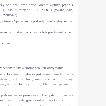
rzy odbiorze oraz praw Klienta wynikających z
1 i nast. ustawy nr 89/2012 Dz.U. (zwanej dalej
nsumentów").
zególności Sprzedawca jest odpowiedzialny wobec
ciwości, jakie Sprzedawca lub producent opisali
 używane,
były wadliwe już w momencie ich otrzymania.
arów bez wad, chyba że jest to nieuzasadnione ze
śli nie jest to możliwe, może odstąpić od umowy.
sunięta bez zbędnej zwłoki, klient ma prawo do
jeśli nie może prawidłowo korzystać z towaru z
ież prawo do odstąpienia od umowy kupna.