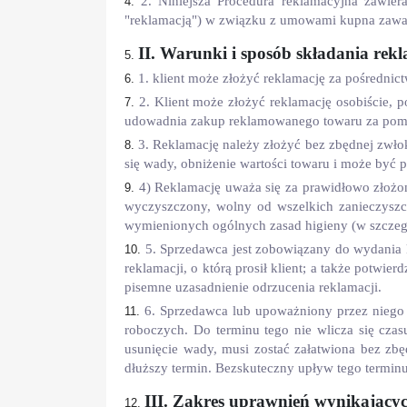
2. Niniejsza Procedura reklamacyjna zawie
"reklamacją") w związku z umowami kupna zawar
II. Warunki i sposób składania rekl
1. klient może złożyć reklamację za pośrednict
2. Klient może złożyć reklamację osobiście, p
udowadnia zakup reklamowanego towaru za po
3. Reklamację należy złożyć bez zbędnej zwł
się wady, obniżenie wartości towaru i może być
4) Reklamację uważa się za prawidłowo złożon
wyczyszczony, wolny od wszelkich zanieczyszcz
wymienionych ogólnych zasad higieny (w szczeg
5. Sprzedawca jest zobowiązany do wydania kl
reklamacji, o którą prosił klient; a także potwie
pisemne uzasadnienie odrzucenia reklamacji.
6. Sprzedawca lub upoważniony przez niego
roboczych. Do terminu tego nie wlicza się cza
usunięcie wady, musi zostać załatwiona bez zbę
dłuższy termin. Bezskuteczny upływ tego terminu
III. Zakres uprawnień wynikając