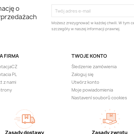
mację o
yprzedażach
Możesz zrezygnować w każdej chwili. W tym ce
szczegóły w naszej informacji prawnej.
A FIRMA
TWOJE KONTO
ntacjaCZ
Śledzenie zamówienia
tacia PL
Zaloguj się
t z nami
Utwórz konto
strony
Moje powiadomienia
Nastavení souborů cookies
Zasady dostawy
Zasady zwrotu