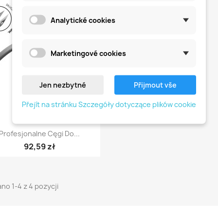
favorite_border
Analytické cookies
Marketingové cookies
Jen nezbytné
Přijmout vše
Přejít na stránku Szczegóły dotyczące plików cookie
Szybki podgląd

Profesjonalne Cęgi Do...
92,59 zł
no 1-4 z 4 pozycji