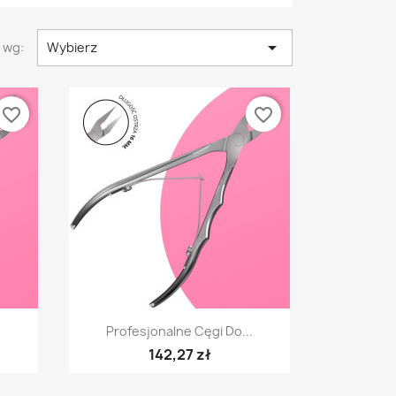

 wg:
Wybierz
favorite_border
favorite_border
Szybki podgląd

.
Profesjonalne Cęgi Do...
142,27 zł