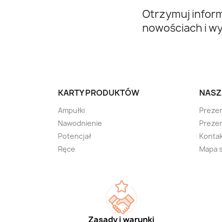
Otrzymuj infor
nowościach i w
KARTY PRODUKTÓW
NASZ
Ampułki
Preze
Nawodnienie
Prezen
Potencjał
Kontak
Ręce
Mapa 
Zasady i warunki