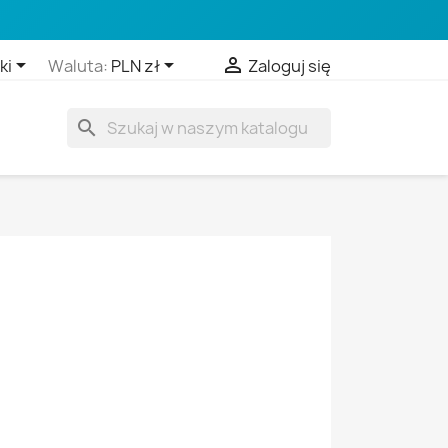



ki
Waluta:
PLN zł
Zaloguj się
search