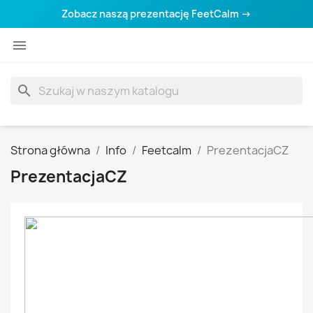
Zobacz naszą prezentację FeetCalm →

search
Strona główna
Info
Feetcalm
PrezentacjaCZ
PrezentacjaCZ