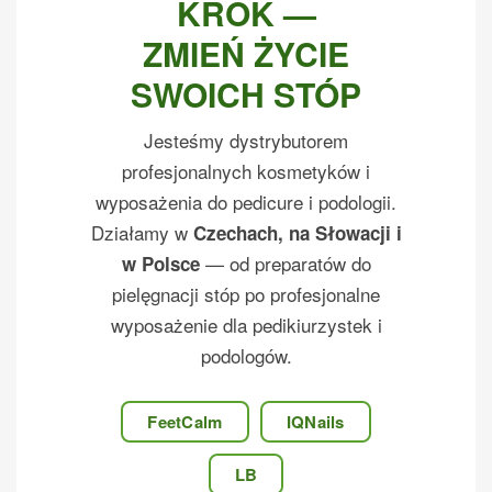
KROK —
ZMIEŃ ŻYCIE
SWOICH STÓP
Jesteśmy dystrybutorem
profesjonalnych kosmetyków i
wyposażenia do pedicure i podologii.
Działamy w
Czechach, na Słowacji i
— od preparatów do
w Polsce
pielęgnacji stóp po profesjonalne
wyposażenie dla pedikiurzystek i
podologów.
FeetCalm
IQNails
LB