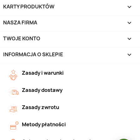
KARTY PRODUKTÓW

NASZA FIRMA

TWOJE KONTO

INFORMACJA O SKLEPIE
keyboard_arrow_down
Zasady i warunki
Zasady dostawy
Zasady zwrotu
Metody płatności