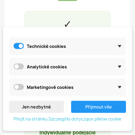
✓
Jakość w uczciwej cenie
Sprawdzone profesjonalne produkty
Technické cookies
do codziennej pracy.
Analytické cookies
⚡
Szybka dostawa
Marketingové cookies
Zamówienia wysyłamy szybko, aby
wszystko dotarło na czas.
Jen nezbytné
Přijmout vše
♥
Přejít na stránku Szczegóły dotyczące plików cookie
Indywidualne podejście