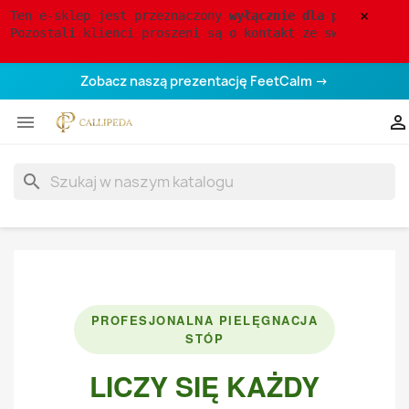
×
Ten e-sklep jest przeznaczony 
wyłącznie dla profesjona
Pozostali klienci proszeni są o kontakt ze swoją pedik
Zobacz naszą prezentację FeetCalm →


search
PROFESJONALNA PIELĘGNACJA
STÓP
LICZY SIĘ KAŻDY