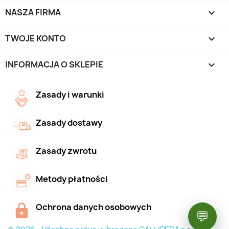
NASZA FIRMA

TWOJE KONTO

INFORMACJA O SKLEPIE
keyboard_arrow_down
Zasady i warunki
Zasady dostawy
Zasady zwrotu
Metody płatności
Ochrona danych osobowych
💬