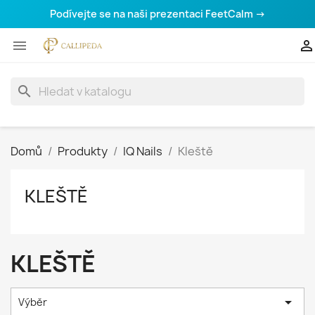
Podívejte se na naši prezentaci FeetCalm →


search
Domů
Produkty
IQ Nails
Kleště
KLEŠTĚ
KLEŠTĚ

Výběr