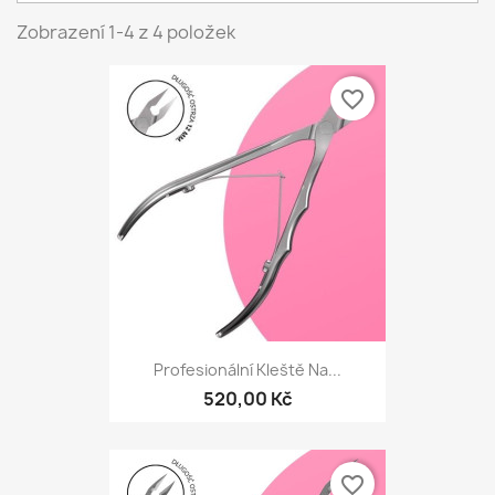
Zobrazení 1-4 z 4 položek
favorite_border
Profesionální Kleště Na...
520,00 Kč
favorite_border