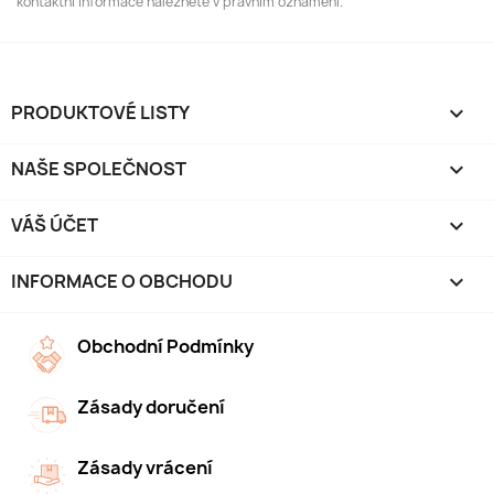
kontaktní informace naleznete v právním oznámení.
PRODUKTOVÉ LISTY

NAŠE SPOLEČNOST

VÁŠ ÚČET

INFORMACE O OBCHODU
keyboard_arrow_down
Obchodní Podmínky
Zásady doručení
Zásady vrácení