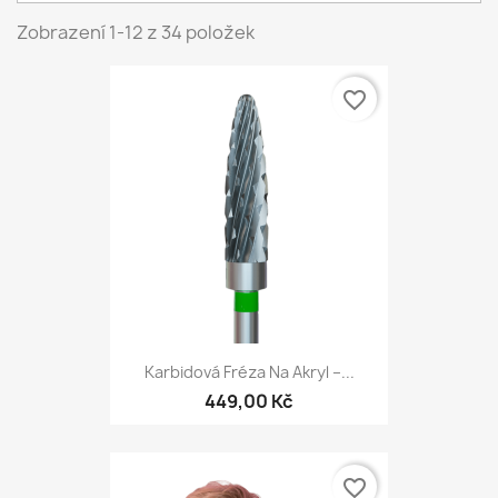
Zobrazení 1-12 z 34 položek
favorite_border
Karbidová Fréza Na Akryl –...
449,00 Kč
favorite_border