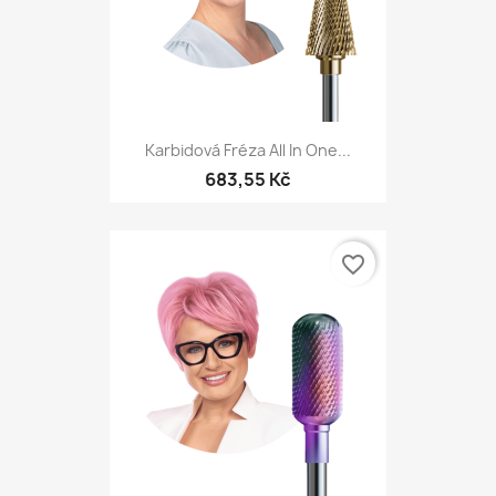
Karbidová Fréza All In One...
683,55 Kč
favorite_border