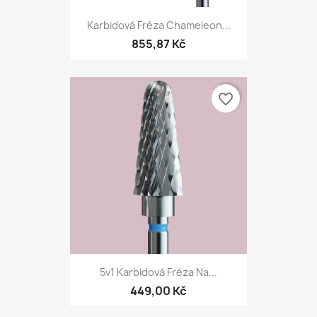
Karbidová Fréza Chameleon...
855,87 Kč
favorite_border
5v1 Karbidová Fréza Na...
449,00 Kč