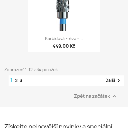
Karbidová Fréza –...
449,00 Kč
Zobrazení 1-12 z 34 položek
1

Další
2
3
Zpět na začátek

Získejte nejnovější novinky a speciální