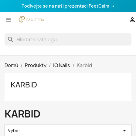
Podívejte se na naši prezentaci FeetCalm →


search
Domů
Produkty
IQ Nails
Karbid
KARBID
KARBID

Výběr