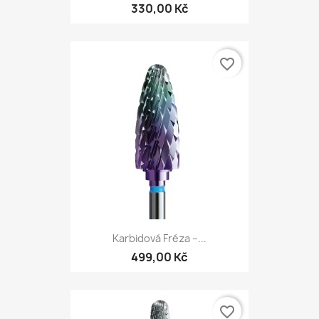
330,00 Kč
favorite_border
Karbidová Fréza –...
499,00 Kč
favorite_border