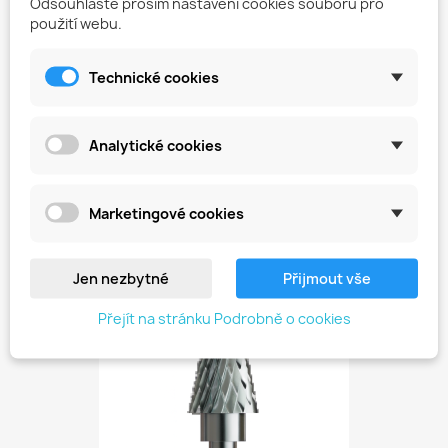
Odsouhlaste prosím nastavení cookies souborů pro
použití webu.
Technické cookies
Analytické cookies
Tvrdokovová Fréza Na Hybrid...
449,00 Kč
Marketingové cookies
Jen nezbytné
Přijmout vše
favorite_border
Přejít na stránku Podrobně o cookies