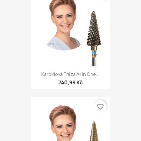
Karbidová Fréza All In One...
740,99 Kč
favorite_border