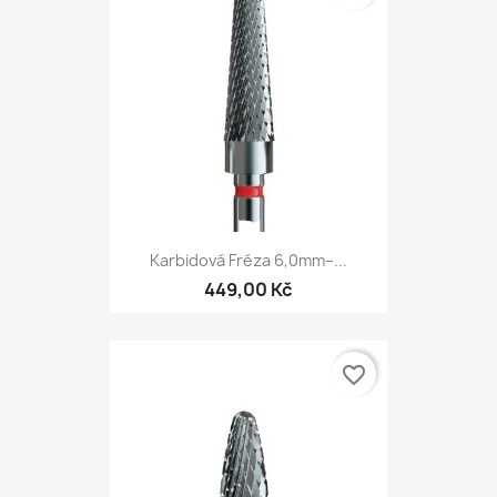
Karbidová Fréza 6,0mm–...
449,00 Kč
favorite_border