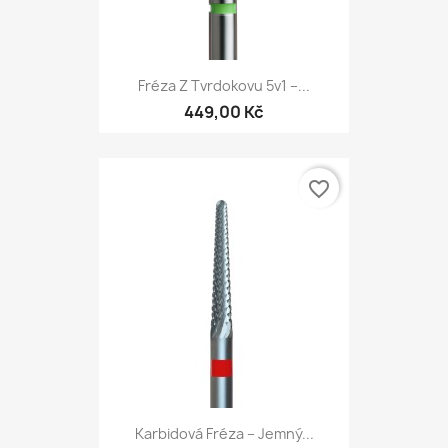
Fréza Z Tvrdokovu 5v1 –...
449,00 Kč
favorite_border
Karbidová Fréza – Jemný...