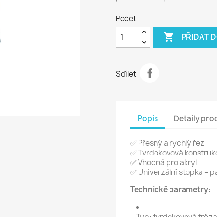
Počet

PŘIDAT 
Sdílet
Popis
Detaily pro
✅ Přesný a rychlý řez
✅ Tvrdokovová konstrukc
✅ Vhodná pro akryl
✅ Univerzální stopka – pa
Technické parametry:
Typ: tvrdokovová fréza