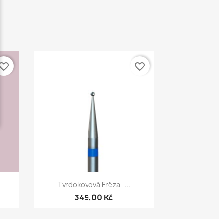
vorite_border
favorite_border
Rychlý náhled

Tvrdokovová Fréza -...
349,00 Kč