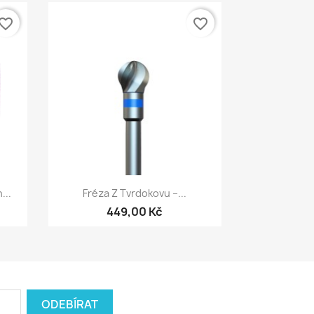
vorite_border
favorite_border
Rychlý náhled

...
Fréza Z Tvrdokovu –...
449,00 Kč