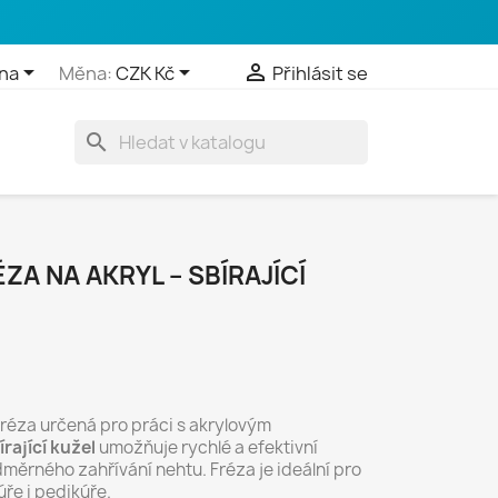



na
Měna:
CZK Kč
Přihlásit se
search
A NA AKRYL – SBÍRAJÍCÍ
fréza určená pro práci s akrylovým
írající kužel
umožňuje rychlé a efektivní
měrného zahřívání nehtu. Fréza je ideální pro
úře i pedikúře.