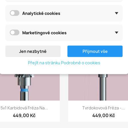
Analytické cookies
tegorii:
Marketingové cookies
favorite_border
fa
Jen nezbytné
Přijmout vše
Přejít na stránku Podrobně o cookies
Rychlý náhled
Rychlý náhled


5v1 Karbidová Fréza Na...
Tvrdokovová Fréza -...
449,00 Kč
449,00 Kč