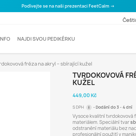
Podívejte se na naši prezentaci FeetCalm →
Češti
INFO
NAJDI SVOU PEDIKÉRKU
rdokovová fréza na akryl – sbírající kužel
TVRDOKOVOVÁ FRÉZ
KUŽEL
449,00 Kč
S DPH
Dodání do 3 - 4 dní
i
Vysoce kvalitní tvrdokovová 
materiálem. Speciální tvar
sb
odstranění materiálu bez nad
profesionální použití v manik