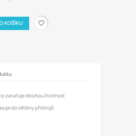
favorite_border
DO KOŠÍKU
duktu
e zaručuje dlouhou životnost
suje do většiny přístrojů