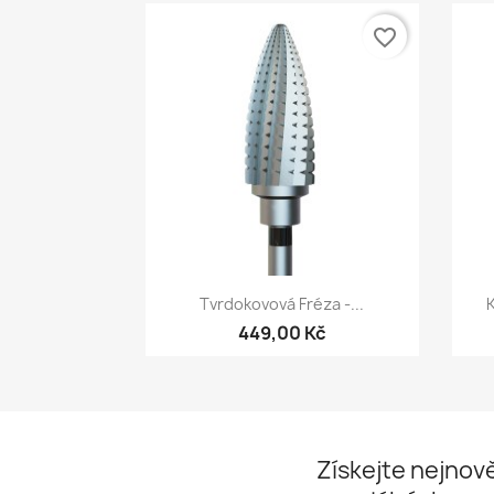
favorite_border
Rychlý náhled

Tvrdokovová Fréza -...
K
449,00 Kč
Získejte nejnově