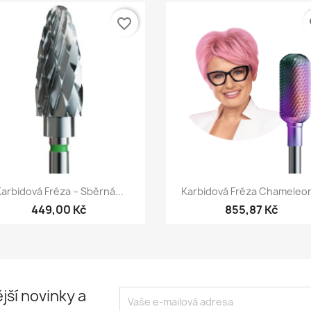
favorite_border
fa
Rychlý náhled
Rychlý náhled


arbidová Fréza – Sběrná...
Karbidová Fréza Chameleon
449,00 Kč
855,87 Kč
jší novinky a