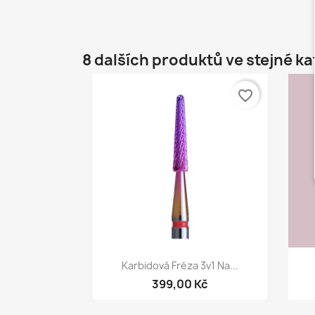
8 dalších produktů ve stejné ka
favorite_border
Rychlý náhled

Karbidová Fréza 3v1 Na...
399,00 Kč