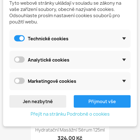
Tyto webové stránky ukládají v souladu se zákony na
vaše zařízení soubory, obecně nazývané cookies.
Odsouhlaste prosím nastavení cookies souborů pro
Sůl Na Unavené Nohy 400g
použití webu.
491,00 Kč
Technické cookies
favorite_border
Analytické cookies
Marketingové cookies
Jen nezbytné
Přijmout vše
Přejít na stránku Podrobně o cookies
Hydratační Masážní Sérum 125ml
324,00 Kč