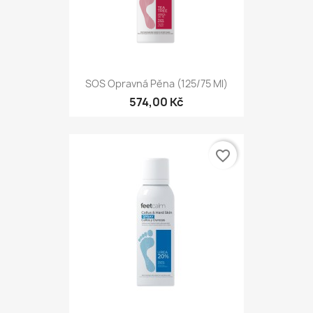
SOS Opravná Pěna (125/75 Ml)
574,00 Kč
favorite_border