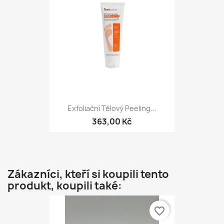
Exfoliační Tělový Peeling...
363,00 Kč
Zákazníci, kteří si koupili tento
produkt, koupili také:
favorite_border