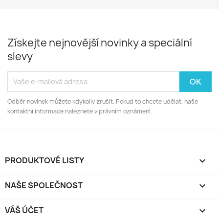
Získejte nejnovější novinky a speciální
slevy
Odběr novinek můžete kdykoliv zrušit. Pokud to chcete udělat, naše
kontaktní informace naleznete v právním oznámení.
PRODUKTOVÉ LISTY

NAŠE SPOLEČNOST

VÁŠ ÚČET
