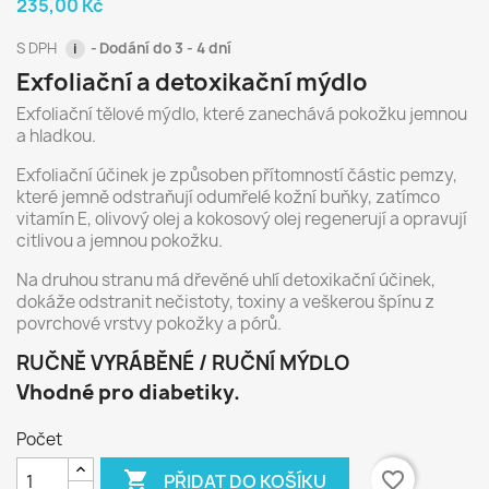
235,00 Kč
S DPH
Dodání do 3 - 4 dní
i
Exfoliační a detoxikační mýdlo
Exfoliační tělové mýdlo, které zanechává pokožku jemnou
a hladkou.
Exfoliační účinek je způsoben přítomností částic pemzy,
které jemně odstraňují odumřelé kožní buňky, zatímco
vitamín E, olivový olej a kokosový olej regenerují a opravují
citlivou a jemnou pokožku.
Na druhou stranu má dřevěné uhlí detoxikační účinek,
dokáže odstranit nečistoty, toxiny a veškerou špínu z
povrchové vrstvy pokožky a pórů.
RUČNĚ VYRÁBĚNÉ / RUČNÍ MÝDLO
Vhodné pro diabetiky.
Počet

favorite_border
PŘIDAT DO KOŠÍKU