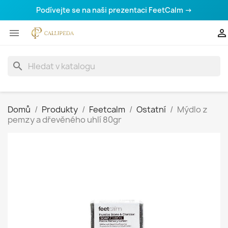
Podívejte se na naši prezentaci FeetCalm →


search
Domů
Produkty
Feetcalm
Ostatní
Mýdlo z
pemzy a dřevěného uhlí 80gr