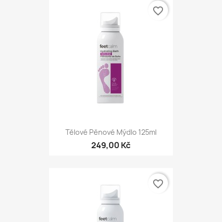
favorite_border
Tělové Pěnové Mýdlo 125ml
249,00 Kč
favorite_border