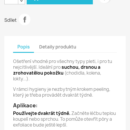
Sdílet
Popis
Detaily produktu
Ošetření vhodné pro všechny typy pleti, i pro tu
nejcitlivější. Ideální pro
suchou, drsnou a
zrohovatělou pokožku
(chodidla, kolena,
lokty...).
V rámci hygieny je nezbytným krokem peeling,
který je třeba provádět dvakrát týdně.
Aplikace:
Používejte dvakrát týdně.
Začněte léčbu teplou
koupelí nebo sprchou. To pomůže otevřít póry a
exfoliace bude ještě lepší.