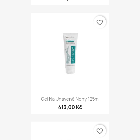
favorite_border
Gel Na Unavené Nohy 125ml
413,00 Kč
favorite_border