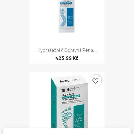
Hydratační A Opravná Pěna...
423,99 Kč
favorite_border