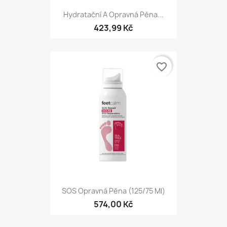
Hydratační A Opravná Pěna...
423,99 Kč
favorite_border
SOS Opravná Pěna (125/75 Ml)
574,00 Kč