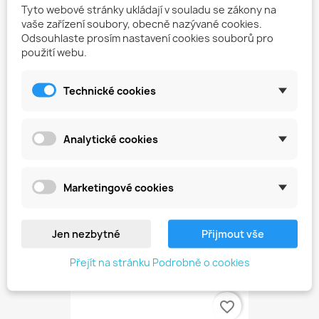
Tyto webové stránky ukládají v souladu se zákony na
vaše zařízení soubory, obecně nazývané cookies.
Odsouhlaste prosím nastavení cookies souborů pro
použití webu.
Technické cookies
Analytické cookies
Opravná Deodorizační Sada
573,00 Kč
Marketingové cookies
Jen nezbytné
Přijmout vše
Zákazníci, kteří si koupili tento
Přejít na stránku Podrobně o cookies
produkt, koupili také:
favorite_border