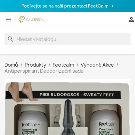
Podívejte se na naši prezentaci FeetCalm →


search
Domů
Produkty
Feetcalm
Výhodné Akce
Antiperspirant Deodorizační sada