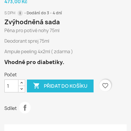
473,00 Kč
S DPH
Dodání do 3 - 4 dní
i
Zvýhodněná sada
Pěna pro potivé nohy 75ml
Deodorant sprej 75ml
Ampule peeling 4x2ml ( zdarma )
Vhodné pro diabetiky.
Počet

favorite_border
PŘIDAT DO KOŠÍKU
Sdílet