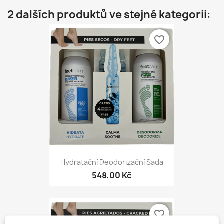
2 dalších produktů ve stejné kategorii:
favorite_border
Hydratační Deodorizační Sada
548,00 Kč
favorite_border