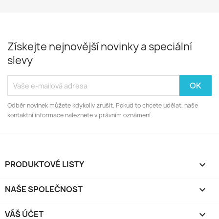
Získejte nejnovější novinky a speciální
slevy
Odběr novinek můžete kdykoliv zrušit. Pokud to chcete udělat, naše
kontaktní informace naleznete v právním oznámení.
PRODUKTOVÉ LISTY

NAŠE SPOLEČNOST

VÁŠ ÚČET
