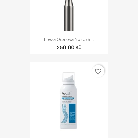
Fréza Ocelová Nožová...
250,00 Kč
favorite_border