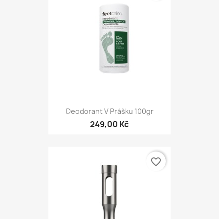
Deodorant V Prášku 100gr
249,00 Kč
favorite_border