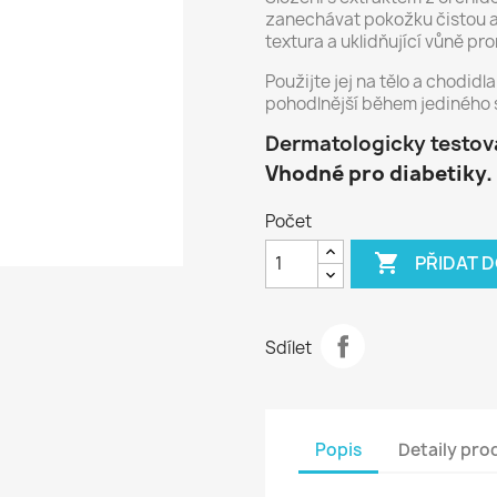
zanechávat pokožku čistou a
textura a uklidňující vůně pro
Použijte jej na tělo a chodidl
pohodlnější během jediného 
Dermatologicky testová
Vhodné pro diabetiky.
Počet

PŘIDAT 
Sdílet
Popis
Detaily pro