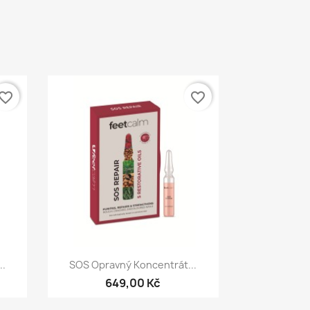
vorite_border
favorite_border
Rychlý náhled

..
SOS Opravný Koncentrát...
649,00 Kč