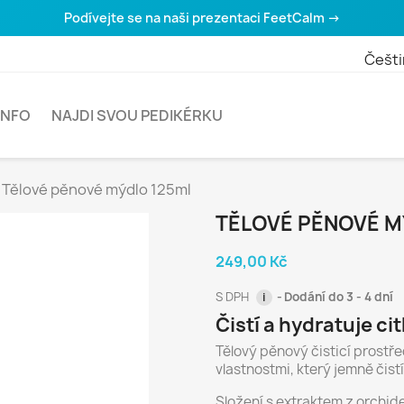
Podívejte se na naši prezentaci FeetCalm →
Češti
INFO
NAJDI SVOU PEDIKÉRKU
Tělové pěnové mýdlo 125ml
TĚLOVÉ PĚNOVÉ M
249,00 Kč
S DPH
Dodání do 3 - 4 dní
i
Čistí a hydratuje ci
Tělový pěnový čisticí prostře
vlastnostmi, který jemně čist
Složení s extraktem z orchi