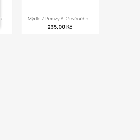
Rychlý náhled

ml
Mýdlo Z Pemzy A Dřevěného...
235,00 Kč