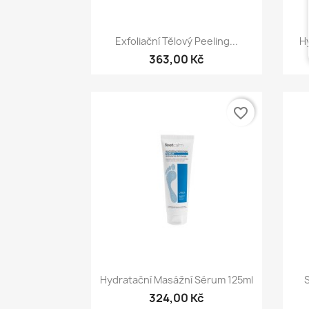
Rychlý náhled

Exfoliační Tělový Peeling...
H
363,00 Kč
favorite_border
Rychlý náhled

Hydratační Masážní Sérum 125ml
324,00 Kč