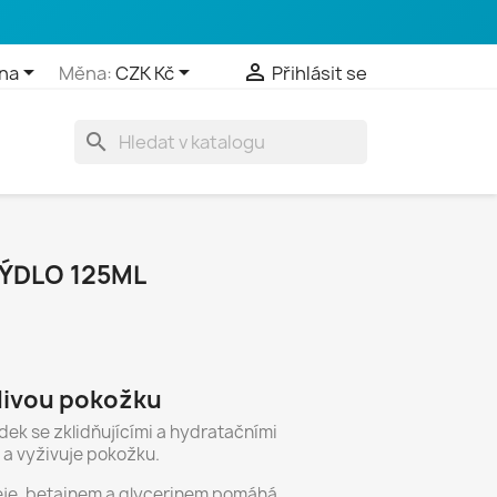



na
Měna:
CZK Kč
Přihlásit se
search
ÝDLO 125ML
tlivou pokožku
dek se zklidňujícími a hydratačními
í a vyživuje pokožku.
deje, betainem a glycerinem pomáhá