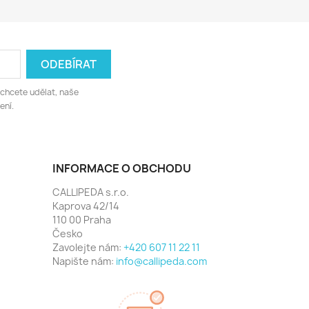
 chcete udělat, naše
ení.
INFORMACE O OBCHODU
CALLIPEDA s.r.o.
Kaprova 42/14
110 00 Praha
Česko
Zavolejte nám:
+420 607 11 22 11
Napište nám:
info@callipeda.com