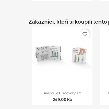
Zákazníci, kteří si koupili tento
favorite_border
Rychlý náhled

Ampoule Discovery Kit
249,00 Kč