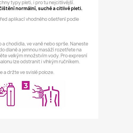
y typy pleti, i pro tu nejcitlivější.
ištění normální, suché a citlivé pleti.
 před aplikací vhodného ošetření podle
o a chodidla, ve vaně nebo sprše. Naneste
do dlaně a jemnou masáží rozetřete na
ěte velkým množstvím vody. Pro expresní
alonu lze odstranit i vlhkým ručníkem.
 a držte ve svislé poloze.