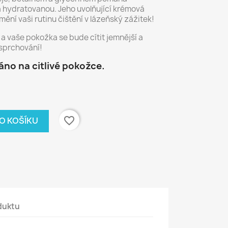
 hydratovanou. Jeho uvolňující krémová
mění vaši rutinu čištění v lázeňský zážitek!
a a vaše pokožka se bude cítit jemnější a
sprchování!
no na citlivé pokožce.
favorite_border
DO KOŠÍKU
duktu