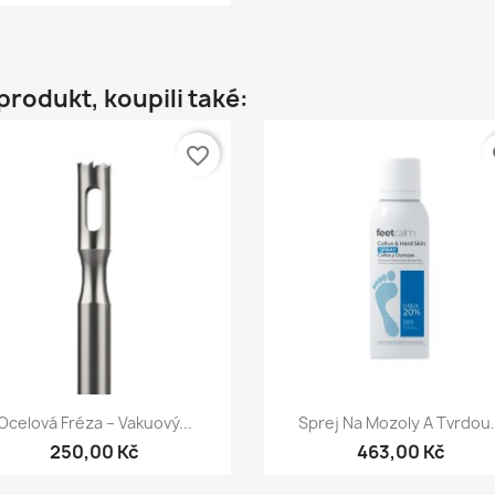
 produkt, koupili také:
favorite_border
fa
Rychlý náhled
Rychlý náhled


Ocelová Fréza – Vakuový...
Sprej Na Mozoly A Tvrdou.
250,00 Kč
463,00 Kč