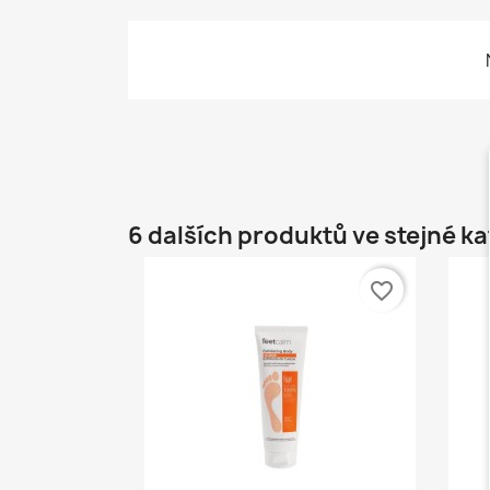
6 dalších produktů ve stejné ka
favorite_border