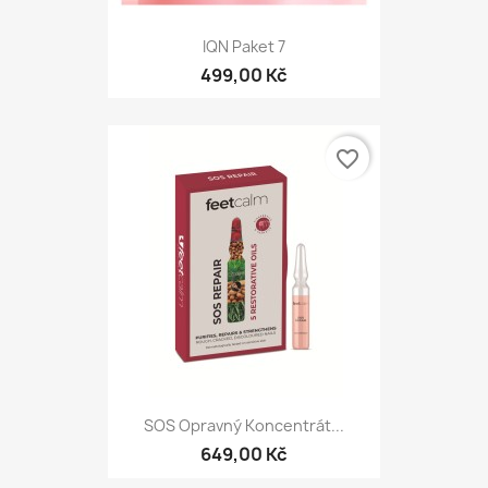
IQN Paket 7
499,00 Kč
favorite_border
SOS Opravný Koncentrát...
649,00 Kč