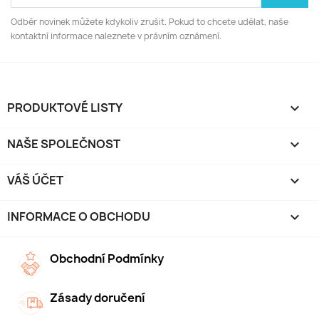
Odběr novinek můžete kdykoliv zrušit. Pokud to chcete udělat, naše
kontaktní informace naleznete v právním oznámení.
PRODUKTOVÉ LISTY

NAŠE SPOLEČNOST

VÁŠ ÚČET

INFORMACE O OBCHODU
keyboard_arrow_down
Obchodní Podmínky
Zásady doručení