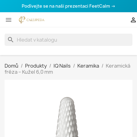
Podívejte se na naši prezentaci FeetCalm →


search
Domů
Produkty
IQ Nails
Keramika
Keramická
fréza – Kužel 6,0 mm