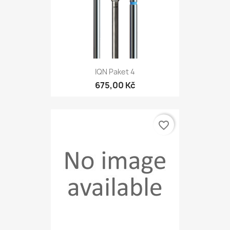
IQN Paket 4
675,00 Kč
favorite_border