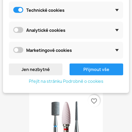
Technické cookies
Analytické cookies
Marketingové cookies
Jen nezbytné
Přijmout vše
Keramická Fréza – Kužel 6,0 Mm
449,00 Kč
Přejít na stránku Podrobně o cookies
favorite_border