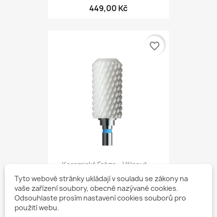
449,00 Kč
favorite_border
Keramická Fréza – Válcová,...
449,00 Kč
Tyto webové stránky ukládají v souladu se zákony na
vaše zařízení soubory, obecně nazývané cookies.
Odsouhlaste prosím nastavení cookies souborů pro
použití webu.
favorite_border