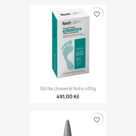
favorite_border
Sůl Na Unavené Nohy 400g
491,00 Kč
favorite_border