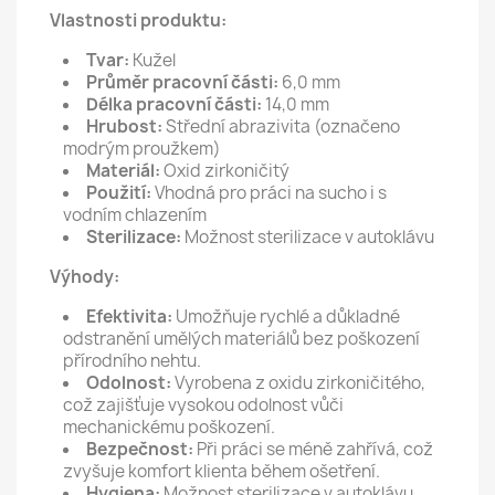
Vlastnosti produktu:
Tvar:
Kužel
Průměr pracovní části:
6,0 mm
Délka pracovní části:
14,0 mm
Hrubost:
Střední abrazivita (označeno
modrým proužkem)
Materiál:
Oxid zirkoničitý
Použití:
Vhodná pro práci na sucho i s
vodním chlazením
Sterilizace:
Možnost sterilizace v autoklávu
Výhody:
Efektivita:
Umožňuje rychlé a důkladné
odstranění umělých materiálů bez poškození
přírodního nehtu.
Odolnost:
Vyrobena z oxidu zirkoničitého,
což zajišťuje vysokou odolnost vůči
mechanickému poškození.
Bezpečnost:
Při práci se méně zahřívá, což
zvyšuje komfort klienta během ošetření.
Hygiena:
Možnost sterilizace v autoklávu