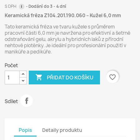
S DPH
Dodání do 3 - 4 dní
i
Keramická fréza Z104.201.190.060 – Kužel 6,0 mm
Tato keramická fréza ve tvaru kužele s průměrem
pracovní části 6,0 mm je navržena pro efektivní a šetrné
odstraňování gelu, akrylu a hybridních laků z přírodní
nehtové ploténky. Je ideální pro profesionální použití v
manikúře a pedikúře.
Počet

favorite_border
PŘIDAT DO KOŠÍKU
Sdílet
Popis
Detaily produktu