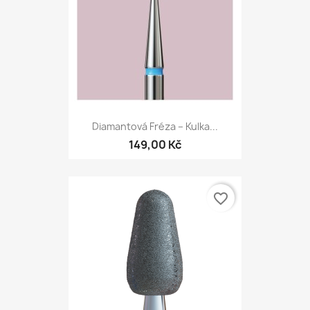
Diamantová Fréza – Kulka...
149,00 Kč
favorite_border