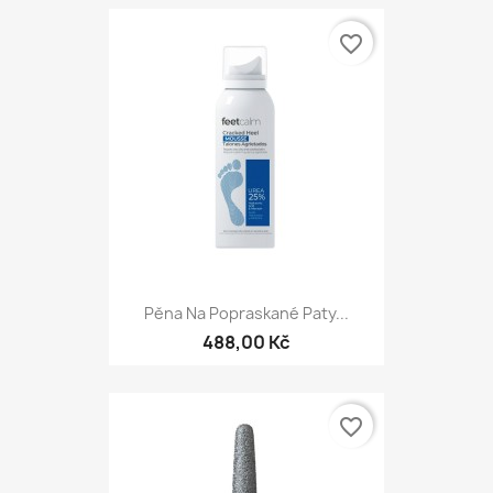
favorite_border
Pěna Na Popraskané Paty...
488,00 Kč
favorite_border