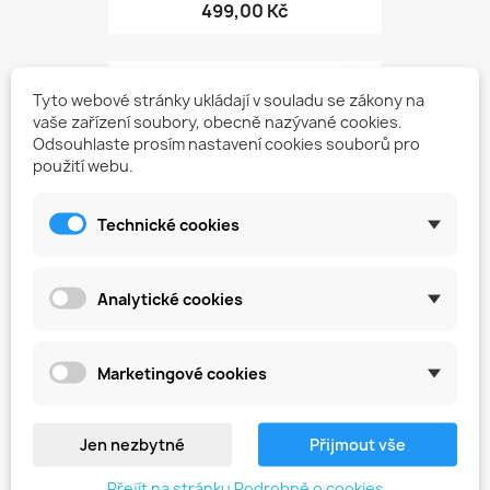
499,00 Kč
favorite_border
Tyto webové stránky ukládají v souladu se zákony na
vaše zařízení soubory, obecně nazývané cookies.
Odsouhlaste prosím nastavení cookies souborů pro
použití webu.
Technické cookies
Analytické cookies
Diamantová Fréza Pro...
Marketingové cookies
149,00 Kč
Jen nezbytné
Přijmout vše
favorite_border
Přejít na stránku Podrobně o cookies