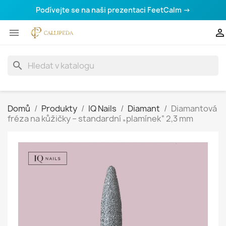
Podívejte se na naši prezentaci FeetCalm →


search
Domů
Produkty
IQ Nails
Diamant
Diamantová
fréza na kůžičky – standardní „plamínek“ 2,3 mm