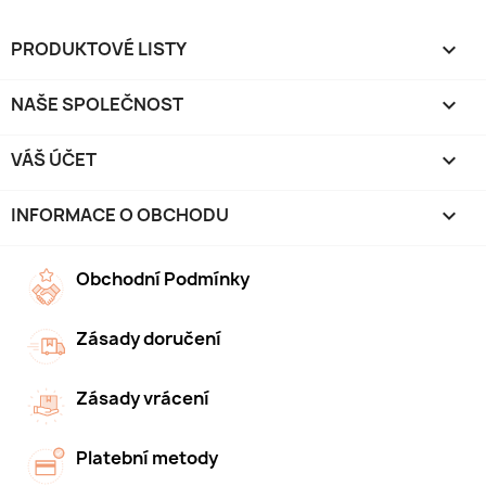
PRODUKTOVÉ LISTY

NAŠE SPOLEČNOST

VÁŠ ÚČET

INFORMACE O OBCHODU
keyboard_arrow_down
Obchodní Podmínky
Zásady doručení
Zásady vrácení
Platební metody