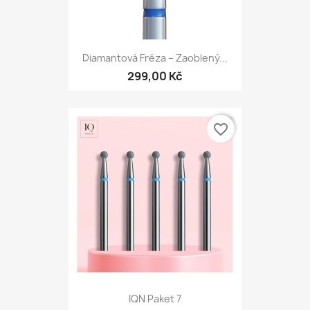
Diamantová Fréza – Zaoblený...
299,00 Kč
favorite_border
IQN Paket 7