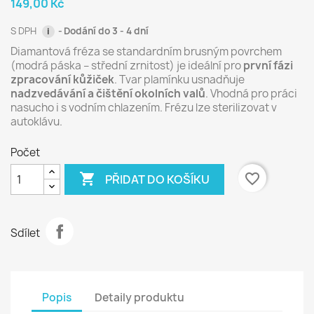
149,00 Kč
S DPH
Dodání do 3 - 4 dní
i
Diamantová fréza se standardním brusným povrchem
(modrá páska – střední zrnitost) je ideální pro
první fázi
zpracování kůžiček
. Tvar plamínku usnadňuje
nadzvedávání a čištění okolních valů
. Vhodná pro práci
nasucho i s vodním chlazením. Frézu lze sterilizovat v
autoklávu.
Počet

favorite_border
PŘIDAT DO KOŠÍKU
Sdílet
Popis
Detaily produktu