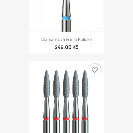
Diamantová Fréza Kulička
249,00 Kč
favorite_border