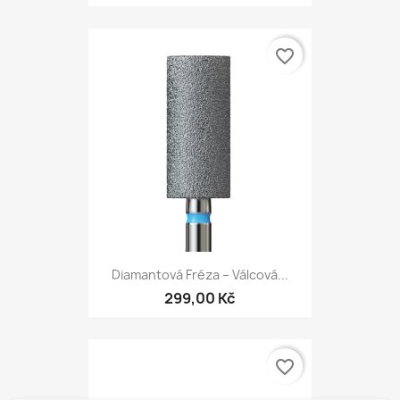
favorite_border
Diamantová Fréza – Válcová...
299,00 Kč
favorite_border