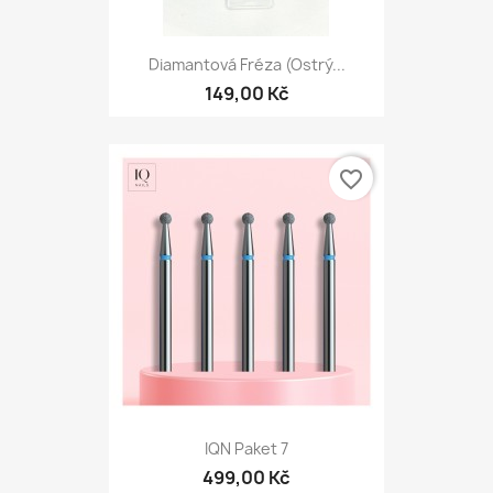
Diamantová Fréza (ostrý...
149,00 Kč
favorite_border
IQN Paket 7
499,00 Kč