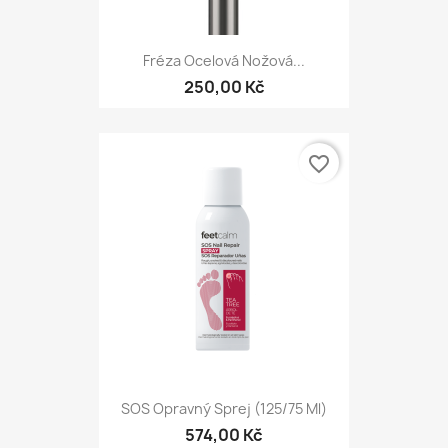
Fréza Ocelová Nožová...
250,00 Kč
favorite_border
SOS Opravný Sprej (125/75 Ml)
574,00 Kč