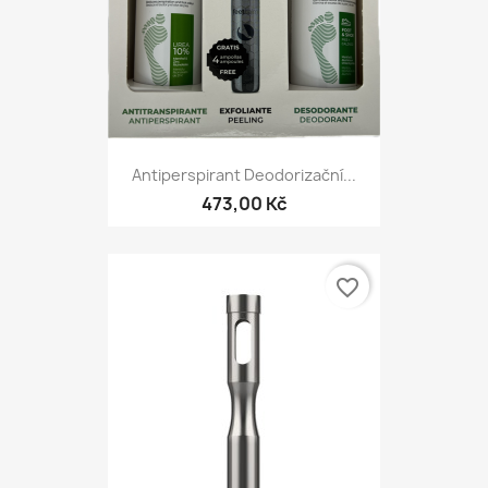
Antiperspirant Deodorizační...
473,00 Kč
favorite_border