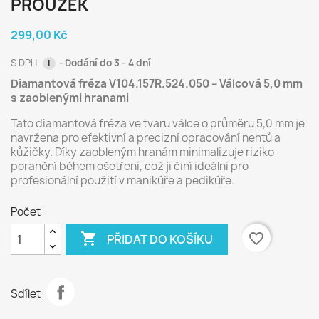
PROUŽEK
299,00 Kč
S DPH
Dodání do 3 - 4 dní
i
Diamantová fréza V104.157R.524.050 – Válcová 5,0 mm
s zaoblenými hranami
Tato diamantová fréza ve tvaru válce o průměru 5,0 mm je
navržena pro efektivní a precizní opracování nehtů a
kůžičky. Díky zaobleným hranám minimalizuje riziko
poranění během ošetření, což ji činí ideální pro
profesionální použití v manikúře a pedikúře.
Počet

favorite_border
PŘIDAT DO KOŠÍKU
Sdílet