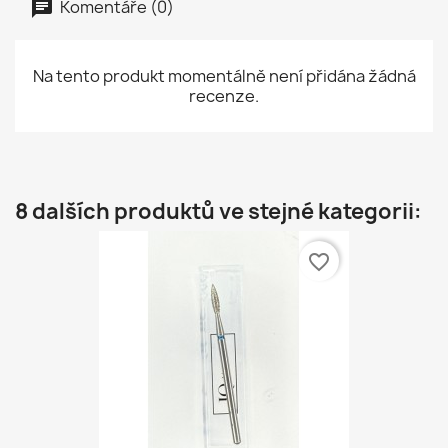
Komentáře (0)
Na tento produkt momentálně není přidána žádná
recenze.
8 dalších produktů ve stejné kategorii:
favorite_border