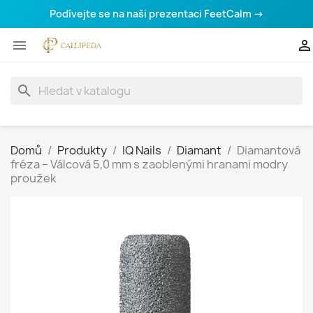
Podívejte se na naši prezentaci FeetCalm →


search
Domů
Produkty
IQ Nails
Diamant
Diamantová
fréza – Válcová 5,0 mm s zaoblenými hranami modry
proužek