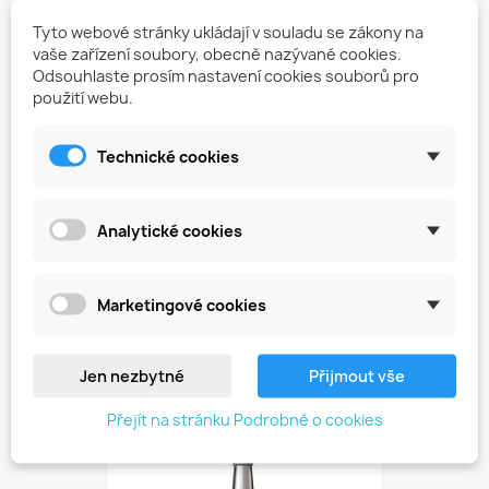
Tyto webové stránky ukládají v souladu se zákony na
vaše zařízení soubory, obecně nazývané cookies.
Odsouhlaste prosím nastavení cookies souborů pro
použití webu.
Technické cookies
Diamantová Fréza – Kulka...
Analytické cookies
149,00 Kč
Marketingové cookies
favorite_border
Jen nezbytné
Přijmout vše
Přejít na stránku Podrobně o cookies