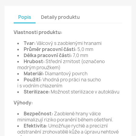
Popis
Detaily produktu
Vlastnosti produktu:
Tvar:
Válcový s zaoblenými hranami
Průměr pracovní části:
5,0 mm
Délka pracovní části:
7,0 mm
Hrubost:
Střední zrnitost (označeno
modrým proužkem)
Materiál:
Diamantový povrch
Použití:
Vhodná pro práci na sucho
i s vodním chlazením
Sterilizace:
Možnost sterilizace v autoklávu
Výhody:
Bezpečnost:
Zaoblené hrany válce
minimalizují riziko poranění během ošetření.
Efektivita:
Umožňuje rychlé a precizní
odstranění zrohovatělé kůže a úpravu nehtové