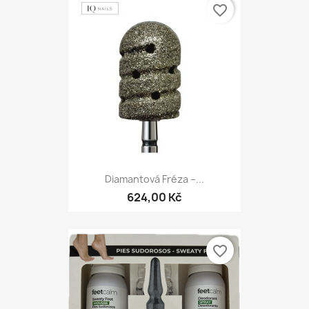
favorite_border
Diamantová Fréza –...
624,00 Kč
favorite_border