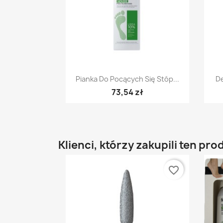
Szybki podgląd

Pianka Do Pocących Się Stóp...
D
73,54 zł
Klienci, którzy zakupili ten pro
favorite_border