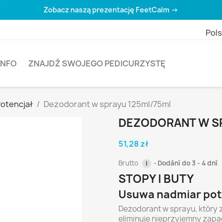
Zobacz naszą prezentację FeetCalm →
Pols
INFO
ZNAJDŹ SWOJEGO PEDICURZYSTĘ
otencjał
Dezodorant w sprayu 125ml/75ml
DEZODORANT W S
51,28 zł
Brutto
Dodání do 3 - 4 dní
i
STOPY I BUTY
Usuwa nadmiar pot
Dezodorant w sprayu, który 
eliminuje nieprzyjemny zapac