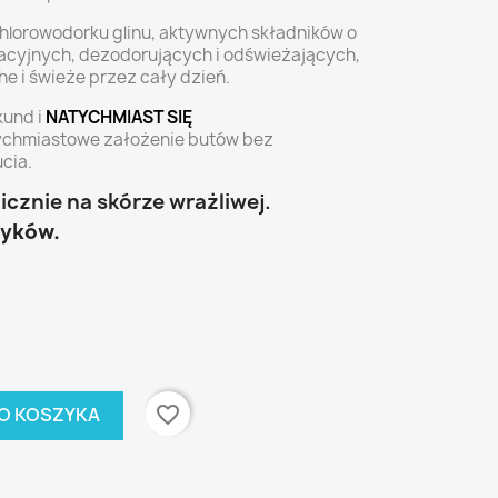
 chlorowodorku glinu, aktywnych składników o
acyjnych, dezodorujących i odświeżających,
 i świeże przez cały dzień.
kund i
NATYCHMIAST SIĘ
ychmiastowe założenie butów bez
cia.
cznie na skórze wrażliwej.
tyków.
favorite_border
O KOSZYKA