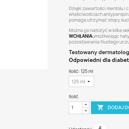
Dzięki zawartości mentolu i
właściwościach antyperspir
pomaga utrzymać stopy suche
Można go nałożyć w kilka se
WCHŁANIA
umożliwiając nat
pozostawiania tłustego uczu
Testowany dermatologi
Odpowiedni dla diabe
Ilość: 125 ml
Ilość

DODAJ D