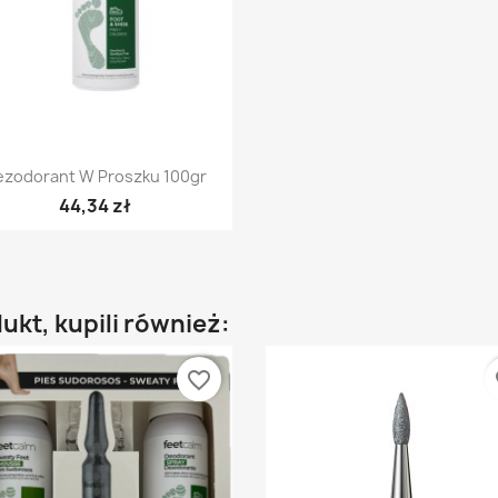
Szybki podgląd

ezodorant W Proszku 100gr
44,34 zł
dukt, kupili również:
favorite_border
fa