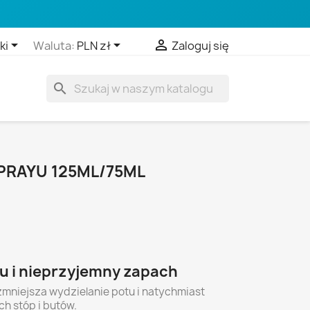



ki
Waluta:
PLN zł
Zaloguj się
search
PRAYU 125ML/75ML
u i nieprzyjemny zapach
zmniejsza wydzielanie potu i natychmiast
h stóp i butów.