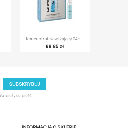
Szybki podgląd

.
Koncentrat Nawilżający 24H...
88,85 zł
lu należy odnaleźć
INFORMACJA O SKLEPIE