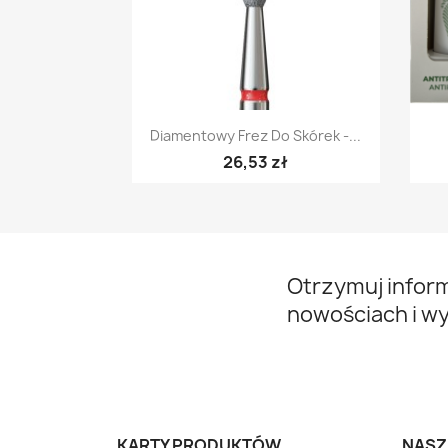
Szybki podgląd

Diamentowy Frez Do Skórek -...
26,53 zł
Otrzymuj infor
nowościach i w
KARTY PRODUKTÓW
NASZ