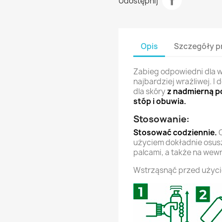
Udostępnij
Opis
Szczegóły p
Zabieg odpowiedni dla w
najbardziej wrażliwej. I
dla skóry
z nadmierną p
stóp i obuwia.
Stosowanie:
Stosować codziennie.
C
użyciem dokładnie osusz
palcami, a także na wewn
Wstrząsnąć przed użyc