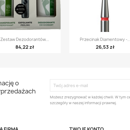
Szybki podgląd
Szybki podgląd


Zestaw Dezodorantów...
Przecinak Diamentowy -..
84,22 zł
26,53 zł
mację o
yprzedażach
Możesz zrezygnować w każdej chwili. W tym ce
szczegóły w naszej informacji prawnej.
A FIRMA
TWOJE KONTO