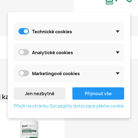
Technické cookies
Na razie nie dodano żadnej recenzji.
Analytické cookies
Marketingové cookies
Jen nezbytné
Přijmout vše
 kategorii:
Přejít na stránku Szczegóły dotyczące plików cookie
favorite_border