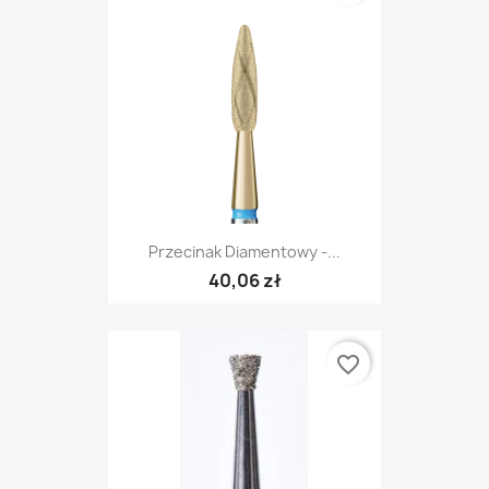
Przecinak Diamentowy -...
40,06 zł
favorite_border