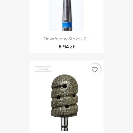
Odwrócony Stożek Z...
6,94 zł
favorite_border