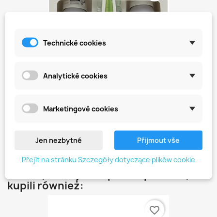
Technické cookies
Analytické cookies
Marketingové cookies
Naprawczy Zestaw Do...
102,03 zł
Jen nezbytné
Přijmout vše
Přejít na stránku Szczegóły dotyczące plików cookie
Klienci, którzy zakupili ten produkt,
kupili również:
favorite_border