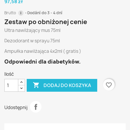
97,58 zł
Brutto
Dodání do 3 - 4 dní
i
Zestaw po obniżonej cenie
Ultra nawilżający mus 75ml
Dezodorant w sprayu 75ml
Ampułka nawilżająca 4x2ml ( gratis )
Odpowiedni dla diabetyków.
Ilość

favorite_border
DODAJ DO KOSZYKA
Udostępnij