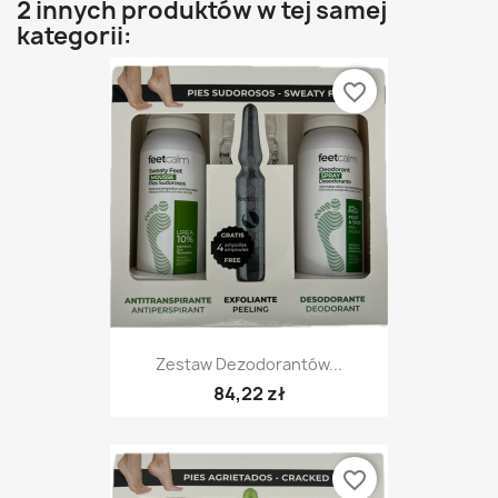
2 innych produktów w tej samej
kategorii:
favorite_border
Zestaw Dezodorantów...
84,22 zł
favorite_border