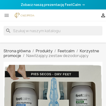
Zobacz naszą prezentację FeetCalm →


search
Strona główna
Produkty
Feetcalm
Korzystne
promocje
Nawilżający zestaw dezodorujący