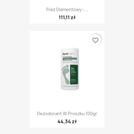
Frez Diamentowy -...
111,11 zł
favorite_border
Dezodorant W Proszku 100gr
44,34 zł