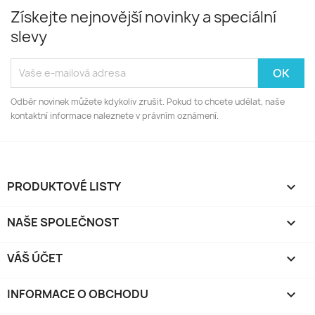
Získejte nejnovější novinky a speciální
slevy
Odběr novinek můžete kdykoliv zrušit. Pokud to chcete udělat, naše
kontaktní informace naleznete v právním oznámení.
PRODUKTOVÉ LISTY

NAŠE SPOLEČNOST

VÁŠ ÚČET

INFORMACE O OBCHODU
keyboard_arrow_down