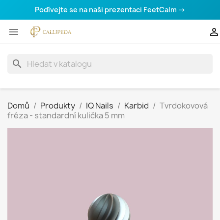
Podívejte se na naši prezentaci FeetCalm →


search
Domů
Produkty
IQ Nails
Karbid
Tvrdokovová
fréza - standardní kulička 5 mm