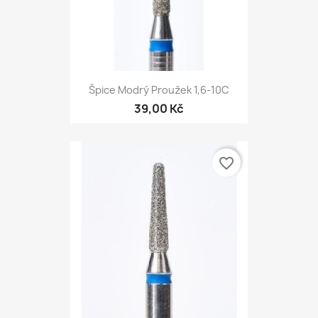
Špice Modrý Proužek 1,6-10С
39,00 Kč
favorite_border