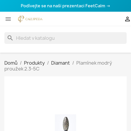
Podívejte se na naši prezentaci FeetCalm →


search
Domů
Produkty
Diamant
Plamínek modrý
proužek 2.3-5С