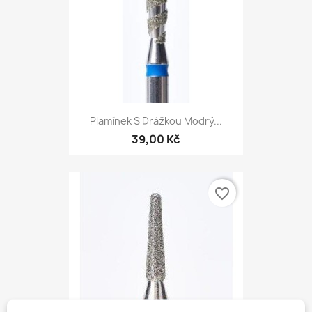
Plamínek S Drážkou Modrý...
39,00 Kč
favorite_border