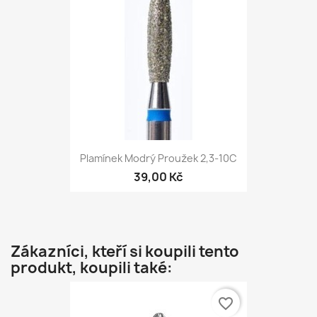
Plamínek Modrý Proužek 2,3-10С
39,00 Kč
Zákazníci, kteří si koupili tento
produkt, koupili také:
favorite_border