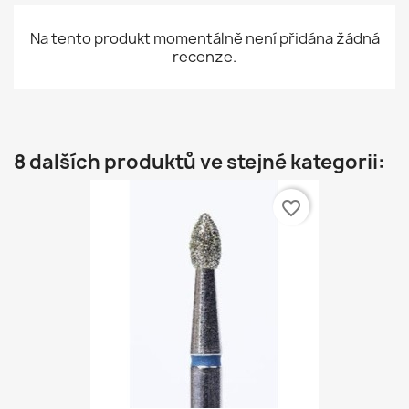
Na tento produkt momentálně není přidána žádná
recenze.
8 dalších produktů ve stejné kategorii:
favorite_border