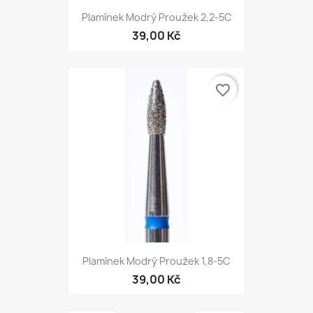
Plamínek Modrý Proužek 2,2-5С
39,00 Kč
favorite_border
Plamínek Modrý Proužek 1,8-5С
39,00 Kč