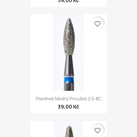
39,00 Kč
favorite_border
Plamínek Modrý Proužek 2,5-8С
39,00 Kč
favorite_border