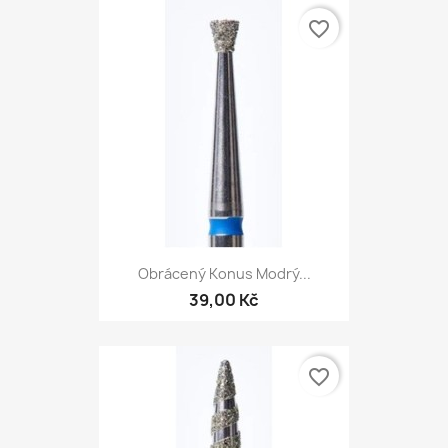
favorite_border
Obrácený Konus Modrý...
39,00 Kč
favorite_border