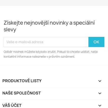
Získejte nejnovější novinky a speciální
slevy
Odběr novinek můžete kdykoliv zrušit. Pokud to chcete udělat, naše
kontaktní informace naleznete v právním oznámení.
PRODUKTOVÉ LISTY

NAŠE SPOLEČNOST

VÁŠ ÚČET
