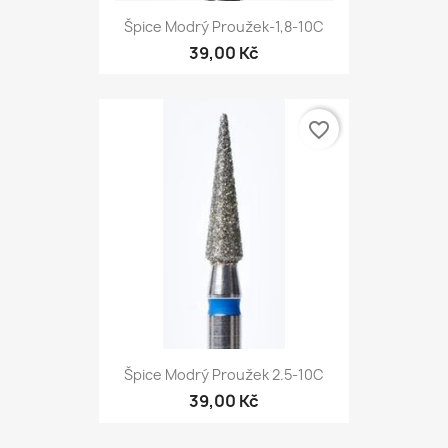
Špice Modrý Proužek-1,8-10С
39,00 Kč
favorite_border
Špice Modrý Proužek 2.5-10С
39,00 Kč