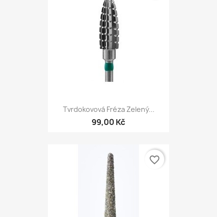
Tvrdokovová Fréza Zelený...
99,00 Kč
favorite_border