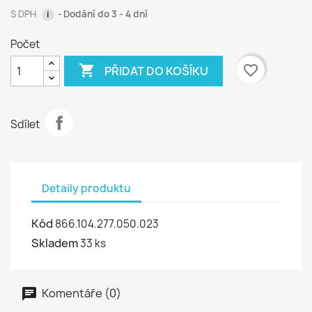
S DPH
Dodání do 3 - 4 dní
i
Počet

favorite_border
PŘIDAT DO KOŠÍKU
Sdílet
Detaily produktu
Kód
866.104.277.050.023
Skladem
33 ks
Komentáře (0)