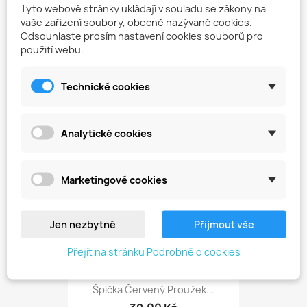
Tyto webové stránky ukládají v souladu se zákony na
vaše zařízení soubory, obecně nazývané cookies.
Odsouhlaste prosím nastavení cookies souborů pro
použití webu.
Špice Modrý Proužek-1,8-10С
39,00 Kč
Technické cookies
favorite_border
Analytické cookies
Marketingové cookies
Jen nezbytné
Přijmout vše
Přejít na stránku Podrobně o cookies
Špička Červený Proužek...