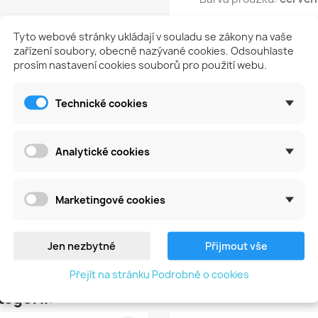
Tyto webové stránky ukládají v souladu se zákony na vaše
Univerzální průměr st
zařízení soubory, obecně nazývané cookies. Odsouhlaste
prosím nastavení cookies souborů pro použití webu.
Typ zářezů: jemné kříž
Technické cookies
Analytické cookies
Na tento produkt momentálně není přidána žádná recenze
Marketingové cookies
Jen nezbytné
Přijmout vše
Přejít na stránku Podrobně o cookies
tegorii: