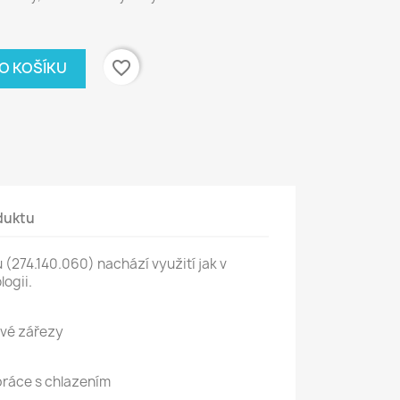
favorite_border
DO KOŠÍKU
duktu
 (274.140.060) nachází využití jak v
logii.
ové zářezy
 práce s chlazením