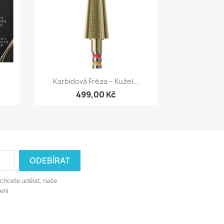
Rychlý náhled

Karbidová Fréza – Kužel...
499,00 Kč
 chcete udělat, naše
ení.