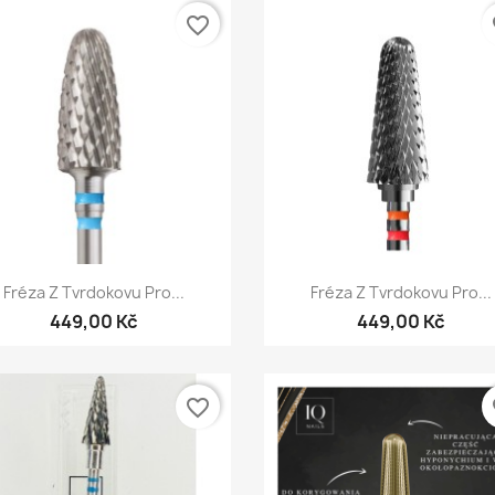
favorite_border
fa
Rychlý náhled
Rychlý náhled


Fréza Z Tvrdokovu Pro...
Fréza Z Tvrdokovu Pro...
449,00 Kč
449,00 Kč
favorite_border
fa