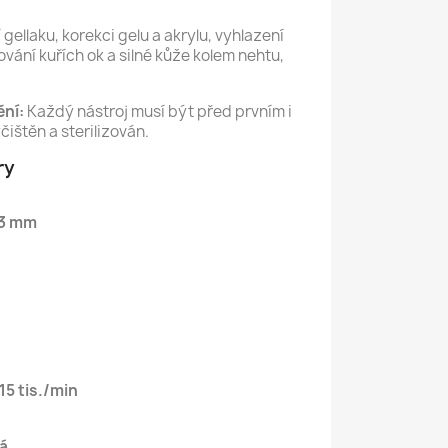
gellaku, korekci gelu a akrylu, vyhlazení
vání kuřích ok a silné kůže kolem nehtu,
ní:
Každý nástroj musí být před prvním i
ištěn a sterilizován.
ry
3 mm
15 tis./min
á