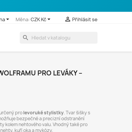



na
Měna:
CZK Kč
Přihlásit se
search
 WOLFRAMU PRO LEVÁKY –
 určený pro
levoruké stylistky
. Tvar šišky s
možňuje bezpečné a precizní odstranění
oty kolem nehtového valu. Vhodný také pro
 nehty, kuří oka a mykózy.