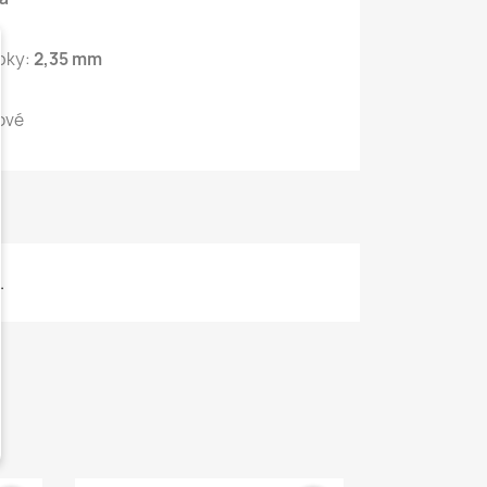
opky:
2,35 mm
ové
.