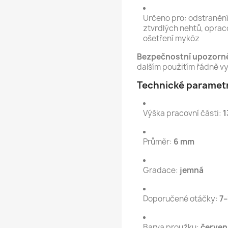
Určeno pro: odstranění 
ztvrdlých nehtů, opraco
ošetření mykóz
Bezpečnostní upozorně
dalším použitím řádně vyč
Technické paramet
Výška pracovní části:
1
Průměr:
6 mm
Gradace:
jemná
Doporučené otáčky:
7–
Barva proužku:
červen