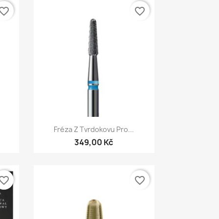
vorite_border
favorite_border
Rychlý náhled

Fréza Z Tvrdokovu Pro...
349,00 Kč
vorite_border
favorite_border