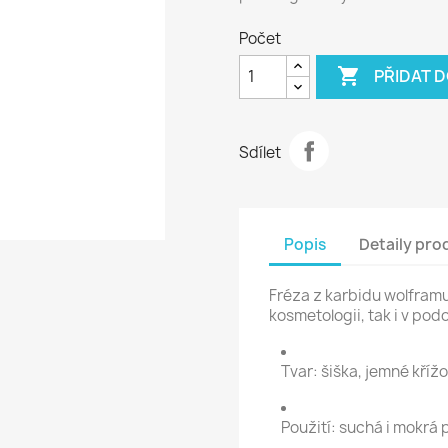
Počet

PŘIDAT 
Sdílet
Popis
Detaily pro
Fréza z karbidu wolframu
kosmetologii, tak i v podo
Tvar: šiška, jemné kříž
Použití: suchá i mokrá