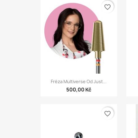
favorite_border
Rychlý náhled

Fréza Multiverse Od Just...
500,00 Kč
favorite_border