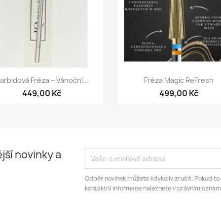
Rychlý náhled
Rychlý náhled


arbidová Fréza – Vánoční...
Fréza Magic ReFresh
449,00 Kč
499,00 Kč
jší novinky a
Odběr novinek můžete kdykoliv zrušit. Pokud to
kontaktní informace naleznete v právním oznám