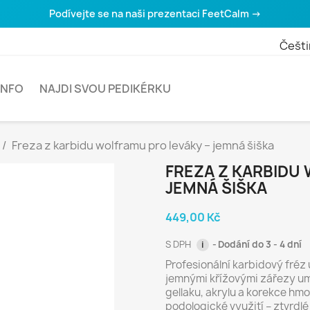
Podívejte se na naši prezentaci FeetCalm →
Češti
INFO
NAJDI SVOU PEDIKÉRKU
Freza z karbidu wolframu pro leváky – jemná šiška
FREZA Z KARBIDU
JEMNÁ ŠIŠKA
449,00 Kč
S DPH
Dodání do 3 - 4 dní
i
Profesionální karbidový fréz
jemnými křížovými zářezy u
gellaku, akrylu a korekce hm
podologické využití – ztvrdlé