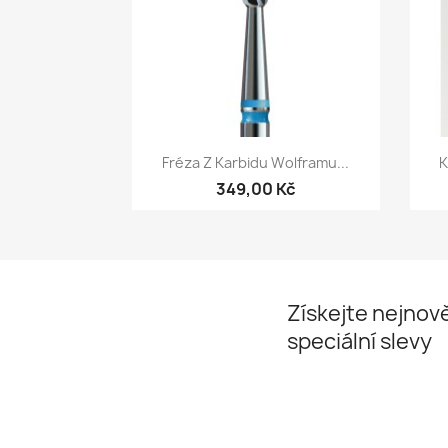
Rychlý náhled

Fréza Z Karbidu Wolframu...
K
349,00 Kč
Získejte nejnově
speciální slevy