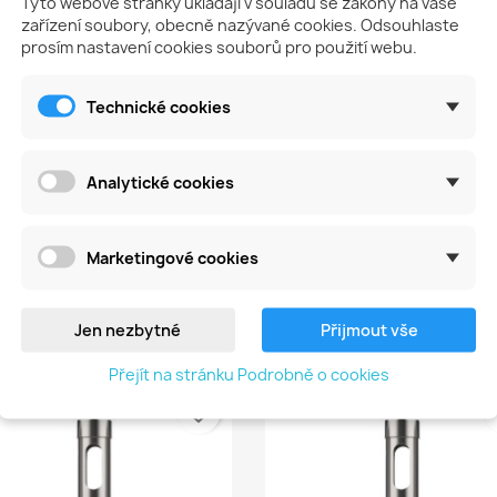
Tyto webové stránky ukládají v souladu se zákony na vaše
bolestivých kuřích ok a t
zařízení soubory, obecně nazývané cookies. Odsouhlaste
prosím nastavení cookies souborů pro použití webu.
Technické cookies
Na tento produkt momentálně není přidána žádná recenze
Analytické cookies
Marketingové cookies
Jen nezbytné
Přijmout vše
tegorii:
Přejít na stránku Podrobně o cookies
favorite_border
fa