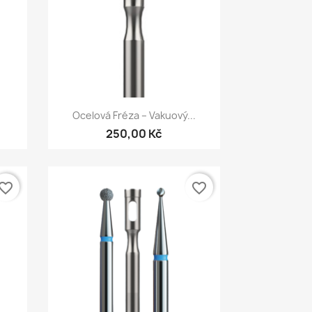
Rychlý náhled

Ocelová Fréza – Vakuový...
250,00 Kč
vorite_border
favorite_border