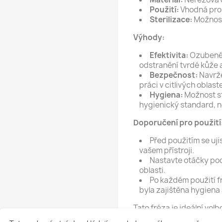
Použití:
Vhodná pro 
Sterilizace:
Možnost 
Výhody:
Efektivita:
Ozubené 
odstranění tvrdé kůže a
Bezpečnost:
Navrže
práci v citlivých oblas
Hygiena:
Možnost st
hygienický standard, n
Doporučení pro použití
Před použitím se uji
vašem přístroji.
Nastavte otáčky podl
oblasti.
Po každém použití fr
byla zajištěna hygiena 
Tato fréza je ideální volb
nástroj pro efektivní a 