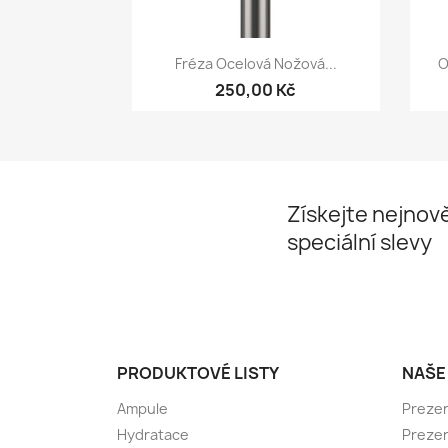
Rychlý náhled

Fréza Ocelová Nožová...
O
250,00 Kč
Získejte nejnově
speciální slevy
PRODUKTOVÉ LISTY
NAŠE
Ampule
Preze
Hydratace
Preze