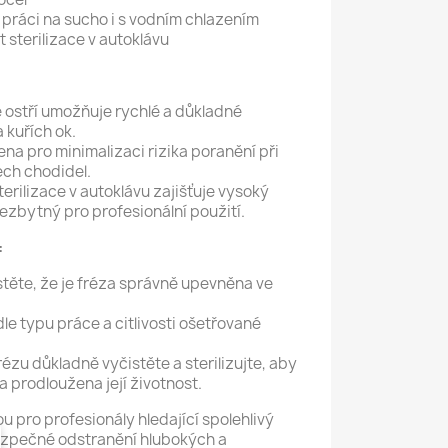
práci na sucho i s vodním chlazením
sterilizace v autoklávu
ostří umožňuje rychlé a důkladné
 kuřích ok.
na pro minimalizaci rizika poranění při
tech chodidel.
erilizace v autoklávu zajišťuje vysoký
ezbytný pro profesionální použití.
:
stěte, že je fréza správně upevněna ve
e typu práce a citlivosti ošetřované
ézu důkladně vyčistěte a sterilizujte, aby
a prodloužena její životnost.
ou pro profesionály hledající spolehlivý
bezpečné odstranění hlubokých a