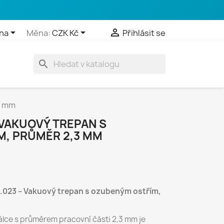



na
Měna:
CZK Kč
Přihlásit se
search
3 mm
 VAKUOVÝ TREPAN S
, PRŮMĚR 2,3 MM
1.023 – Vakuový trepan s ozubeným ostřím,
válce s průměrem pracovní části 2,3 mm je