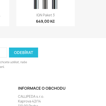
Rychlý náhled

.
IQN Paket 3
649,00 Kč
 chcete udělat, naše
ení.
INFORMACE O OBCHODU
CALLIPEDA s.r.o.
Kaprova 42/14
110 00 Praha