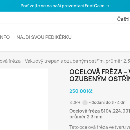
Podívejte se na naši prezentaci FeetCalm →
Češti
INFO
NAJDI SVOU PEDIKÉRKU
ová fréza – Vakuový trepan s ozubeným ostřím, průměr 2,
OCELOVÁ FRÉZA –
OZUBENÝM OSTŘÍM
250,00 Kč
S DPH
Dodání do 3 - 4 dní
i
Ocelová fréza S104.224.00
průměr 2,3 mm
Tato ocelová fréza ve tvaru 