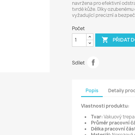
navržena pro efektivní odstr
tvrdé kůže. Díky ozubenému o
vyžadující precizní a bezpeč
Počet

PŘIDAT 
Sdílet
Popis
Detaily pro
Vlastnosti produktu:
Tvar:
Vakuový trepa
Průměr pracovní čá
Délka pracovní část
Materiál:
Nerezová 