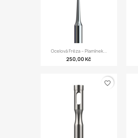
Rychlý náhled

Ocelová Fréza – Plamínek...
250,00 Kč
favorite_border