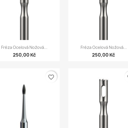
Rychlý náhled
Rychlý náhled


Fréza Ocelová Nožová...
Fréza Ocelová Nožová...
250,00 Kč
250,00 Kč
favorite_border
fa