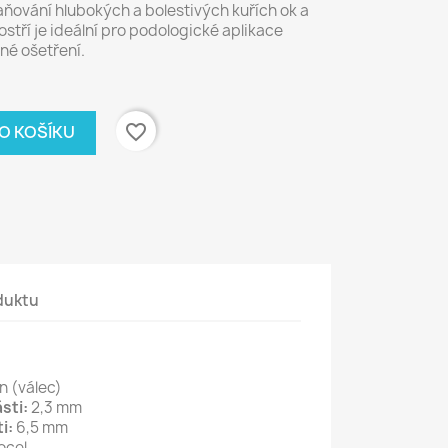
aňování hlubokých a bolestivých kuřích ok a
stří je ideální pro podologické aplikace
né ošetření.
favorite_border
DO KOŠÍKU
duktu
n (válec)
sti:
2,3 mm
i:
6,5 mm
ocel