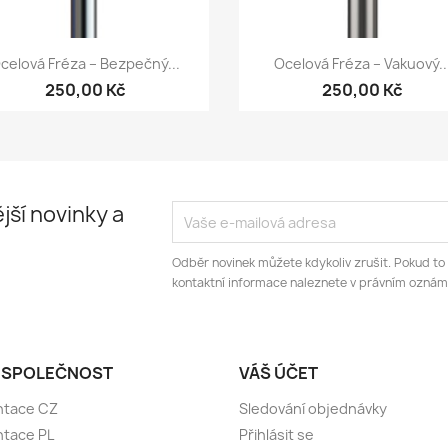
Rychlý náhled
Rychlý náhled


celová Fréza – Bezpečný...
Ocelová Fréza – Vakuový..
250,00 Kč
250,00 Kč
jší novinky a
Odběr novinek můžete kdykoliv zrušit. Pokud to
kontaktní informace naleznete v právním oznám
 SPOLEČNOST
VÁŠ ÚČET
ntace CZ
Sledování objednávky
ntace PL
Přihlásit se