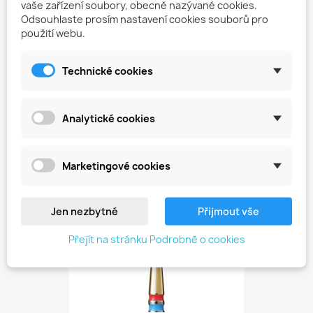
vaše zařízení soubory, obecně nazývané cookies.
Odsouhlaste prosím nastavení cookies souborů pro
použití webu.
Technické cookies
Diamantová Fréza –...
574,00 Kč
Analytické cookies
favorite_border
Marketingové cookies
Jen nezbytné
Přijmout vše
Přejít na stránku Podrobně o cookies