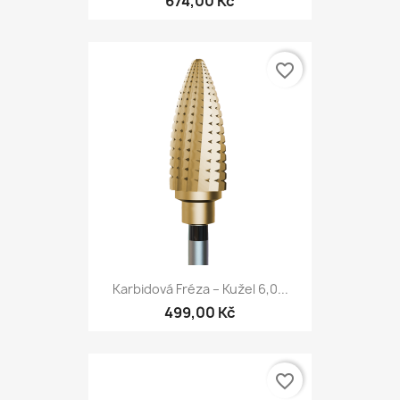
674,00 Kč
favorite_border
Karbidová Fréza – Kužel 6,0...
499,00 Kč
favorite_border