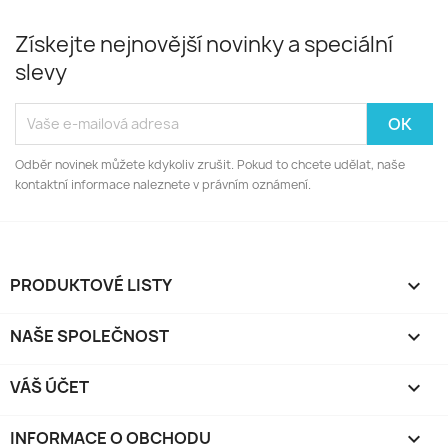
Získejte nejnovější novinky a speciální
slevy
Odběr novinek můžete kdykoliv zrušit. Pokud to chcete udělat, naše
kontaktní informace naleznete v právním oznámení.
PRODUKTOVÉ LISTY

NAŠE SPOLEČNOST

VÁŠ ÚČET

INFORMACE O OBCHODU
keyboard_arrow_down