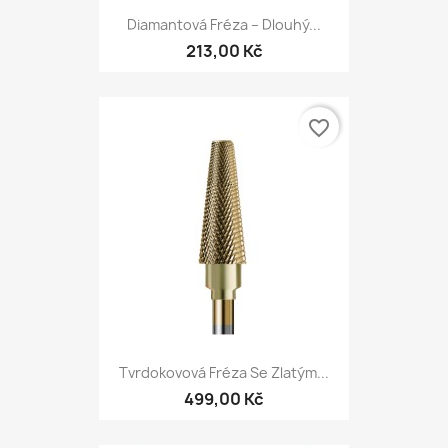
Diamantová Fréza – Dlouhý...
213,00 Kč
favorite_border
Tvrdokovová Fréza Se Zlatým...
499,00 Kč