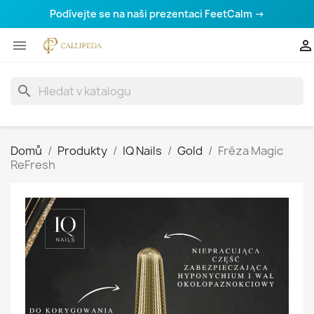
Podívejte se na naši prezentaci FeetCalm →


search
Domů
Produkty
IQ Nails
Gold
Fréza Magic
ReFresh