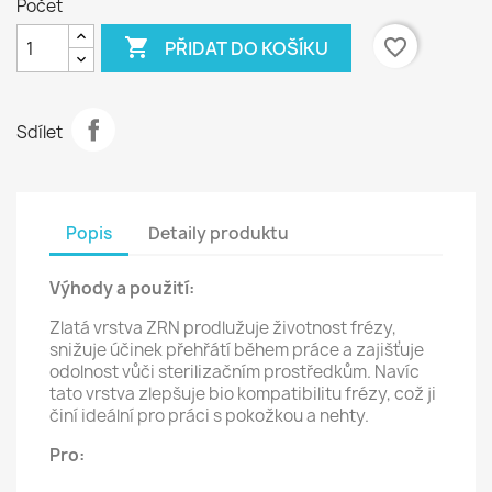
Počet

favorite_border
PŘIDAT DO KOŠÍKU
Sdílet
Popis
Detaily produktu
Výhody a použití:
Zlatá vrstva ZRN prodlužuje životnost frézy,
snižuje účinek přehřátí během práce a zajišťuje
odolnost vůči sterilizačním prostředkům. Navíc
tato vrstva zlepšuje bio kompatibilitu frézy, což ji
činí ideální pro práci s pokožkou a nehty.
Pro: