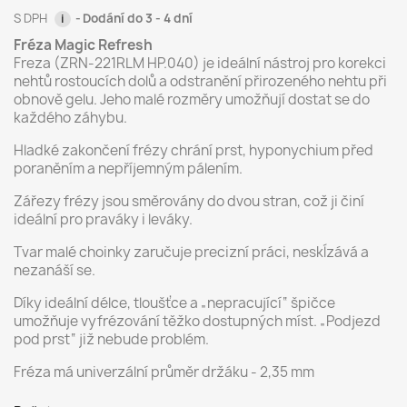
S DPH
Dodání do 3 - 4 dní
i
Fréza Magic Refresh
Freza (ZRN-221RLM HP.040) je ideální nástroj pro korekci
nehtů rostoucích dolů a odstranění přirozeného nehtu při
obnově gelu. Jeho malé rozměry umožňují dostat se do
každého záhybu.
Hladké zakončení frézy chrání prst, hyponychium před
poraněním a nepříjemným pálením.
Zářezy frézy jsou směrovány do dvou stran, což ji činí
ideální pro praváky i leváky.
Tvar malé choinky zaručuje precizní práci, neskĺzává a
nezanáší se.
Díky ideální délce, tloušťce a „nepracující“ špičce
umožňuje vyfrézování těžko dostupných míst. „Podjezd
pod prst“ již nebude problém.
Fréza má univerzální průměr držáku - 2,35 mm