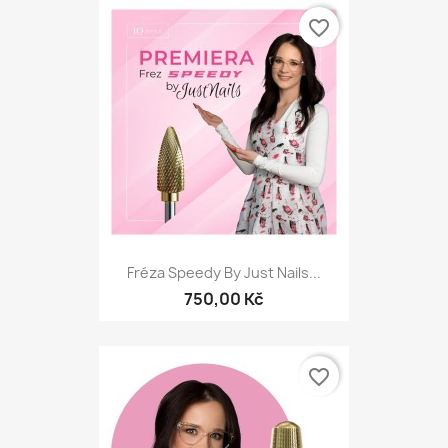
favorite_border
Fréza Speedy By Just Nails...
750,00 Kč
favorite_border