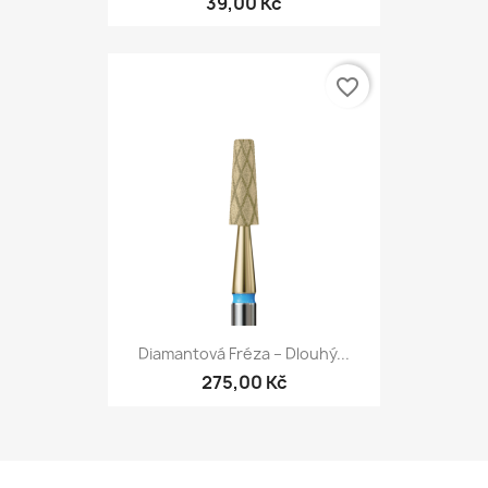
39,00 Kč
favorite_border
Diamantová Fréza – Dlouhý...
275,00 Kč