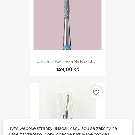
Diamantová Fréza Na Kůžičky...
149,00 Kč
favorite_border
Tyto webové stránky ukládají v souladu se zákony na
vaše zařízení soubory, obecně nazývané cookies.