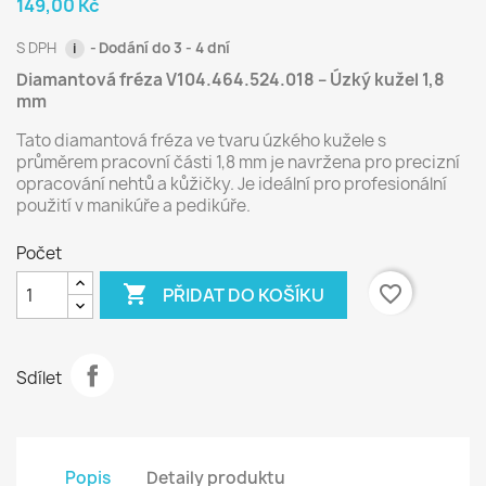
149,00 Kč
S DPH
Dodání do 3 - 4 dní
i
Diamantová fréza V104.464.524.018 – Úzký kužel 1,8
mm
Tato diamantová fréza ve tvaru úzkého kužele s
průměrem pracovní části 1,8 mm je navržena pro precizní
opracování nehtů a kůžičky. Je ideální pro profesionální
použití v manikúře a pedikúře.
Počet

favorite_border
PŘIDAT DO KOŠÍKU
Sdílet
Popis
Detaily produktu