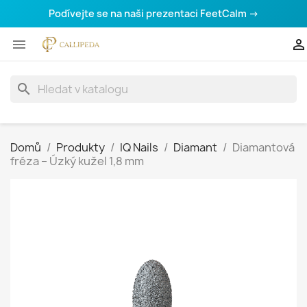
Podívejte se na naši prezentaci FeetCalm →


search
Domů
Produkty
IQ Nails
Diamant
Diamantová
fréza – Úzký kužel 1,8 mm