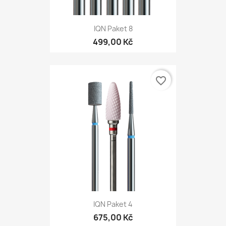
IQN Paket 8
499,00 Kč
favorite_border
IQN Paket 4
675,00 Kč