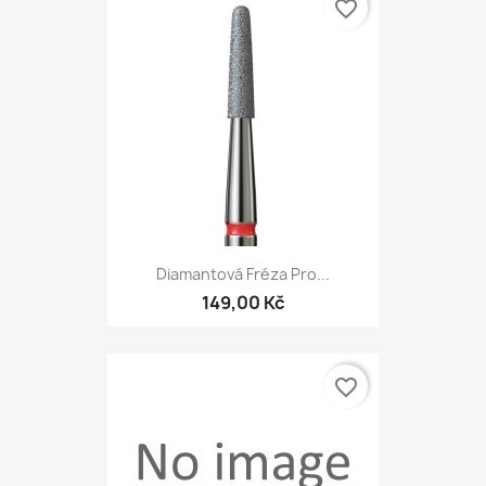
favorite_border
Diamantová Fréza Pro...
149,00 Kč
favorite_border