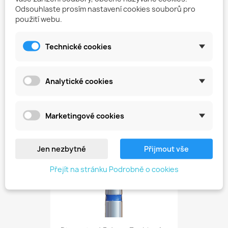
Odsouhlaste prosím nastavení cookies souborů pro
použití webu.
Technické cookies
Diamantová Fréza Long Flame...
149,00 Kč
Analytické cookies
favorite_border
Marketingové cookies
Jen nezbytné
Přijmout vše
Přejít na stránku Podrobně o cookies