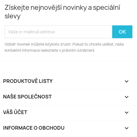
Získejte nejnovější novinky a speciální
slevy
Odběr novinek můžete kdykoliv zrušit. Pokud to chcete udělat, naše
kontaktní informace naleznete v právním oznámení.
PRODUKTOVÉ LISTY

NAŠE SPOLEČNOST

VÁŠ ÚČET

INFORMACE O OBCHODU
keyboard_arrow_down