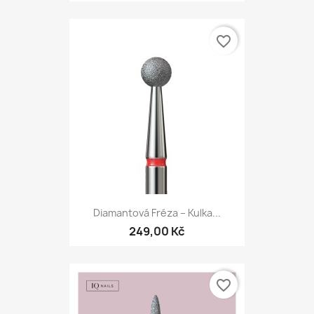
favorite_border
Diamantová Fréza – Kulka...
249,00 Kč
favorite_border