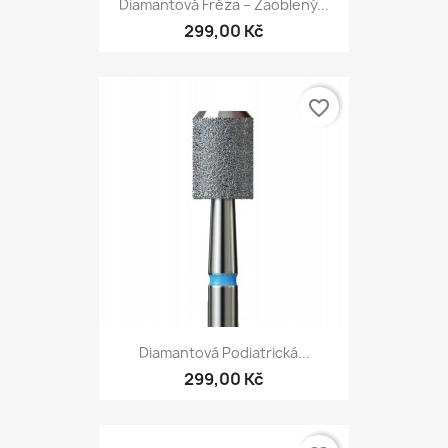
Diamantová Fréza – Zaoblený...
299,00 Kč
favorite_border
Diamantová Podiatrická...
299,00 Kč