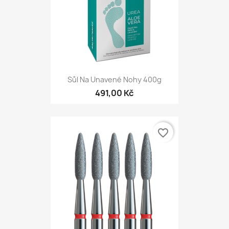
Sůl Na Unavené Nohy 400g
491,00 Kč
favorite_border