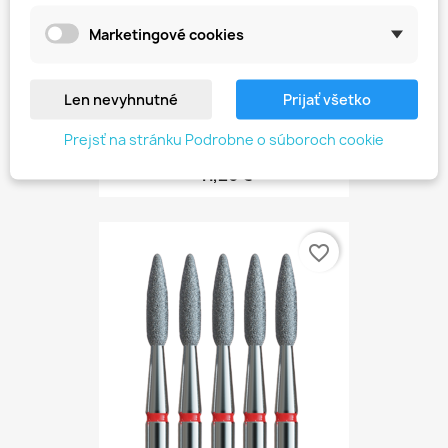
Marketingové cookies
Len nevyhnutné
Prijať všetko
Prejsť na stránku Podrobne o súboroch cookie
Karbónová Súprava
41,26 €
favorite_border