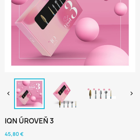


IQN ÚROVEŇ 3
45,80 €