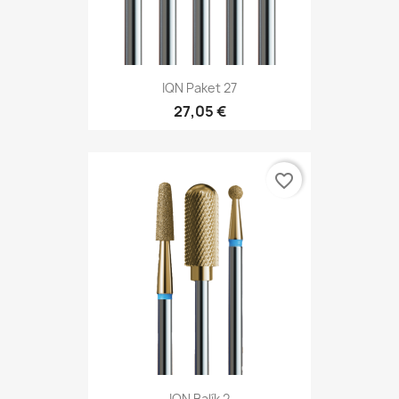
IQN Paket 27
27,05 €
favorite_border
IQN Balík 2