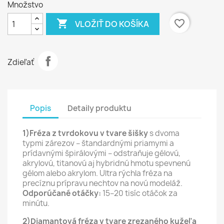
Množstvo

favorite_border
VLOŽIŤ DO KOŠÍKA
Zdieľať
Popis
Detaily produktu
1)Fréza z tvrdokovu v tvare šišky
s dvoma
typmi zárezov – štandardnými priamymi a
prídavnými špirálovými – odstraňuje gélovú,
akrylovú, titanovú aj hybridnú hmotu spevnenú
gélom alebo akrylom. Ultra rýchla fréza na
precíznu prípravu nechtov na novú modeláž.
Odporúčané otáčky:
15–20 tisíc otáčok za
minútu.
2)Diamantová fréza v tvare zrezaného kužeľa