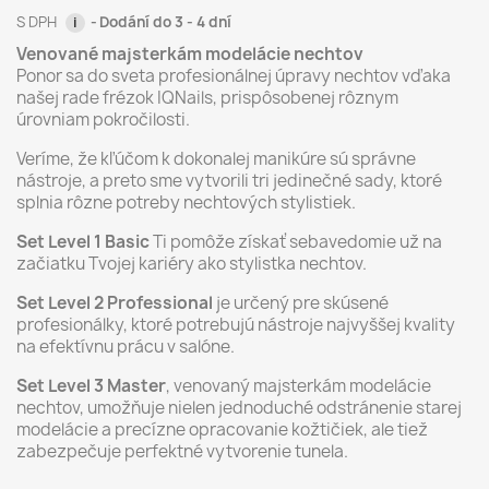
S DPH
Dodání do 3 - 4 dní
i
Venované majsterkám modelácie nechtov
Ponor sa do sveta profesionálnej úpravy nechtov vďaka
našej rade frézok IQNails, prispôsobenej rôznym
úrovniam pokročilosti.
Veríme, že kľúčom k dokonalej manikúre sú správne
nástroje, a preto sme vytvorili tri jedinečné sady, ktoré
splnia rôzne potreby nechtových stylistiek.
Set Level 1 Basic
Ti pomôže získať sebavedomie už na
začiatku Tvojej kariéry ako stylistka nechtov.
Set Level 2 Professional
je určený pre skúsené
profesionálky, ktoré potrebujú nástroje najvyššej kvality
na efektívnu prácu v salóne.
Set Level 3 Master
, venovaný majsterkám modelácie
nechtov, umožňuje nielen jednoduché odstránenie starej
modelácie a precízne opracovanie kožtičiek, ale tiež
zabezpečuje perfektné vytvorenie tunela.