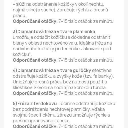
– slúži na odstránenie kožičky v okolí nechtu,
najmä silnej a suchej. Zaručuje rýchlu a presnú
prácu.
Odporúčané otáčky:
7–15 tisíc otáčok za minútu.
3)Diamantová fréza v tvare plamienka
umožňuje odtlačiť kožičku a dôkladne odstrániť
blany v oblasti nechtového valu. Ideálna fréza na
nadvihnutie kožičky pri technike „lakovanie pod
kožičku“.
Odporúčané otáčky:
7–15 tisíc otáčok za minútu.
4)Diamantová fréza v tvare guľôčky
efektívne
odstraňuje kožičku a zvyšky kože (tzv. falbanky).
Umožňuje presnú prácu bez nutnosti použitia
klieštikov. Skvele sa hodí aj na korekciu tunela.
Odporúčané otáčky:
7–15 tisíc otáčok za minútu.
5)Fréza z tvrdokovu
– účinne odstraňuje kožičku
bez podráždenia nechtovej platničky. Vďaka
svojmu špecifickému zárezu umožňuje rýchle a
presné opracovanie tunela.
Odporúčané otáčky:
7–15 tisíc otáčok za minútu.