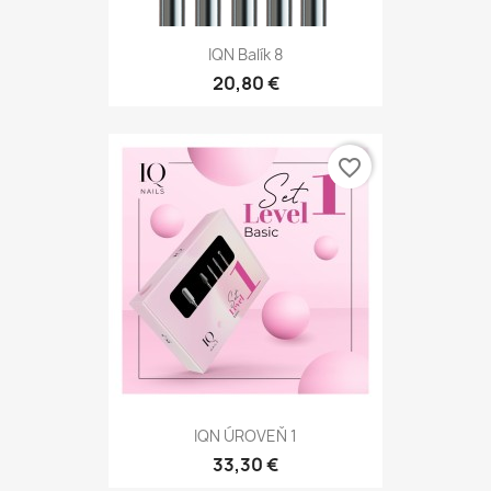
IQN Balík 8
20,80 €
favorite_border
IQN ÚROVEŇ 1
33,30 €