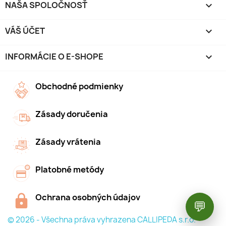
NAŠA SPOLOČNOSŤ

VÁŠ ÚČET

INFORMÁCIE O E-SHOPE
keyboard_arrow_down
Obchodné podmienky
Zásady doručenia
Zásady vrátenia
Platobné metódy
Ochrana osobných údajov
💬
© 2026 - Všechna práva vyhrazena CALLIPEDA s.r.o.™