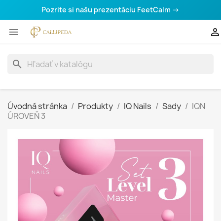
Pozrite si našu prezentáciu FeetCalm →


search
Úvodná stránka
Produkty
IQ Nails
Sady
IQN
ÚROVEŇ 3