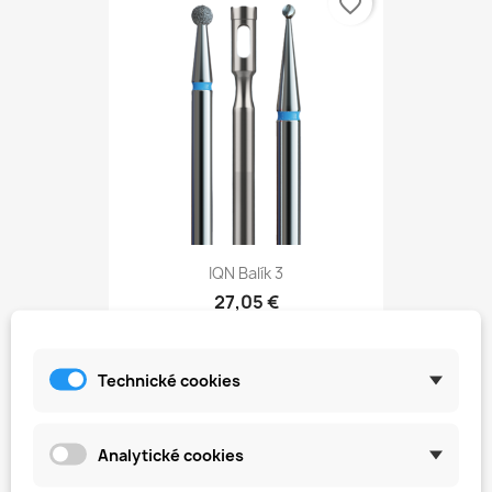
favorite_border
IQN Balík 3
27,05 €
Technické cookies
favorite_border
Analytické cookies