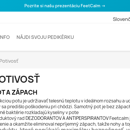
Pozrite si našu prezentáciu FeetCalm →
Slovenč
INFO
NÁJDI SVOJU PEDIKÉRKU
Potivosť
OTIVOSŤ
T A ZÁPACH
kciou potu je udržiavať telesnú teplotu v ideálnom rozsahu a u
 sa predišlo poškodeniu pri chôdzi. Samotný pot je bez zápach
né baktérie rozkladajú kyseliny v pote
duktový rad
DEZODORANTOV A ANTIPERSPIRANTOV
Feetcalm 
enie a okamžite eliminoval nepríjemný zápach, takže nohy a to
odukty, ktoré ponúkajú maximálnu bezpečnosť, 