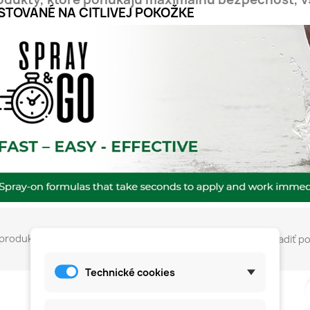
STOVANÉ NA CITLIVEJ POKOŽKE
produktov: 3
Zoradiť po
Technické cookies
favorite_border