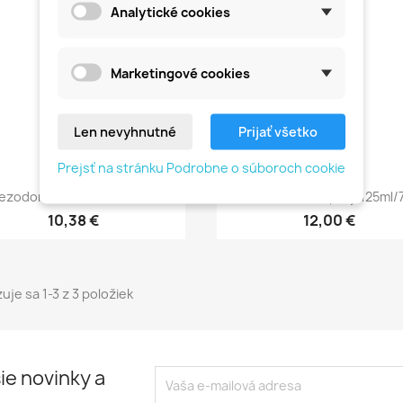
Analytické cookies
Marketingové cookies
Len nevyhnutné
Prijať všetko
Prejsť na stránku Podrobne o súboroch cookie
Rýchly náhľad
Rýchly náhľad


ezodorant V Prášku 100 G
Dezodorant V Spreji 125ml/
10,38 €
12,00 €
uje sa 1-3 z 3 položiek
ie novinky a