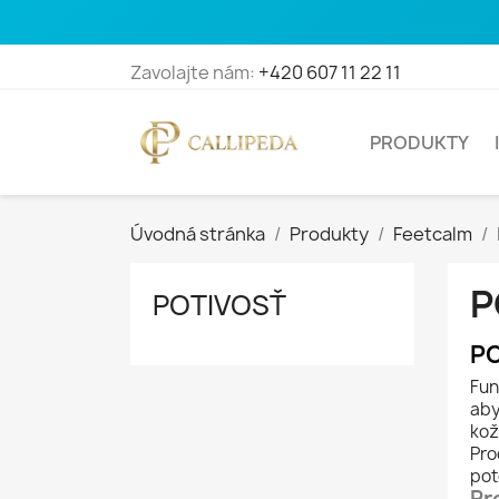
Zavolajte nám:
+420 607 11 22 11
PRODUKTY
Úvodná stránka
Produkty
Feetcalm
P
POTIVOSŤ
PO
Fun
aby
kož
Pro
pot
Pr