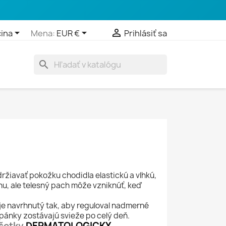



ina
Mena:
EUR €
Prihlásiť sa
search
držiavať pokožku chodidla elastickú a vlhkú,
u, ale telesný pach môže vzniknúť, keď
je navrhnutý tak, aby reguloval nadmerné
pánky zostávajú svieže po celý deň.
všetky
DERMATOLOGICKY