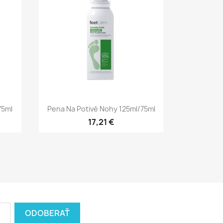
Rýchly náhľad

75ml
Pena Na Potivé Nohy 125ml/75ml
17,21 €