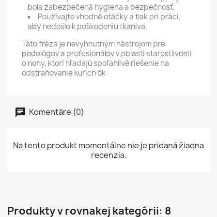
bola zabezpečená hygiena a bezpečnosť.
Používajte vhodné otáčky a tlak pri práci,
aby nedošlo k poškodeniu tkaniva.
Táto fréza je nevyhnutným nástrojom pre
podológov a profesionálov v oblasti starostlivosti
o nohy, ktorí hľadajú spoľahlivé riešenie na
odstraňovanie kurích ôk
Komentáre (0)
Na tento produkt momentálne nie je pridaná žiadna
recenzia.
Produkty v rovnakej kategórii: 8