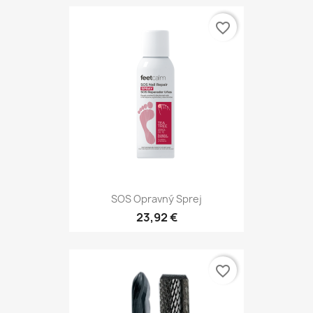
favorite_border
SOS Opravný Sprej
23,92 €
favorite_border