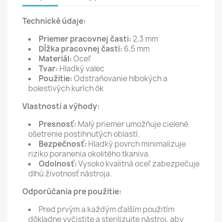
Technické údaje:
Priemer pracovnej časti:
2,3 mm
Dĺžka pracovnej časti:
6,5 mm
Materiál:
Oceľ
Tvar:
Hladký valec
Použitie:
Odstraňovanie hlbokých a
bolestivých kurích ôk
Vlastnosti a výhody:
Presnosť:
Malý priemer umožňuje cielené
ošetrenie postihnutých oblastí.
Bezpečnosť:
Hladký povrch minimalizuje
riziko poranenia okolitého tkaniva.
Odolnosť:
Vysoko kvalitná oceľ zabezpečuje
dlhú životnosť nástroja.
Odporúčania pre použitie:
Pred prvým a každým ďalším použitím
dôkladne vyčistite a sterilizujte nástroj, aby