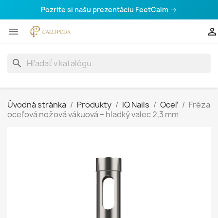
Pozrite si našu prezentáciu FeetCalm →


search
Úvodná stránka
Produkty
IQ Nails
Oceľ
Fréza
oceľová nožová vákuová – hladký valec 2,3 mm