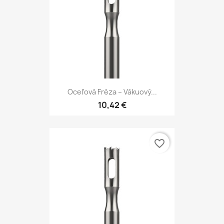
Oceľová Fréza – Vákuový...
10,42 €
favorite_border