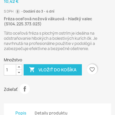
10,42 €
S DPH
Dodání do 3 - 4 dní
i
Fréza oceľová nožová vákuová – hladký valec
(S104.225.373.023)
Táto oceľová fréza s plochým ostrím je ideálna na
odstraňovanie hlbokých a bolestivých kurích ôk. Je
navrhnutá na profesionálne použitie v podológii a
zabezpečuje efektívne a bezpečné ošetrenie.
Množstvo

favorite_border
VLOŽIŤ DO KOŠÍKA
Zdieľať
Popis
Detaily produktu