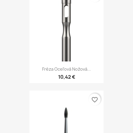
Fréza Oceľová Nožová...
10,42 €
favorite_border