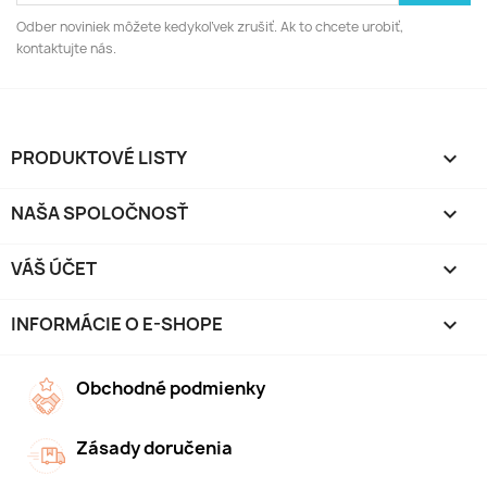
Odber noviniek môžete kedykoľvek zrušiť. Ak to chcete urobiť,
kontaktujte nás.
PRODUKTOVÉ LISTY

NAŠA SPOLOČNOSŤ

VÁŠ ÚČET

INFORMÁCIE O E-SHOPE
keyboard_arrow_down
Obchodné podmienky
Zásady doručenia