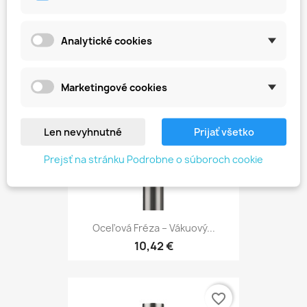
10,42 €
Analytické cookies
favorite_border
Marketingové cookies
Len nevyhnutné
Prijať všetko
Prejsť na stránku Podrobne o súboroch cookie
Oceľová Fréza – Vákuový...
10,42 €
favorite_border