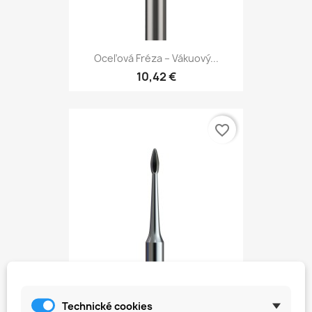
Oceľová Fréza – Vákuový...
10,42 €
favorite_border
Oceľová Fréza – Bezpečný...
Technické cookies