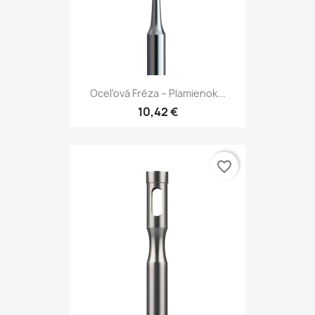
Oceľová Fréza – Plamienok...
10,42 €
favorite_border