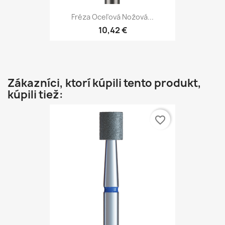
Fréza Oceľová Nožová...
10,42 €
Zákazníci, ktorí kúpili tento produkt,
kúpili tiež:
favorite_border