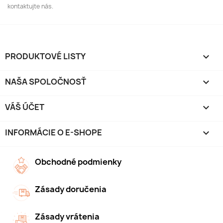
kontaktujte nás.
PRODUKTOVÉ LISTY

NAŠA SPOLOČNOSŤ

VÁŠ ÚČET

INFORMÁCIE O E-SHOPE
keyboard_arrow_down
Obchodné podmienky
Zásady doručenia
Zásady vrátenia