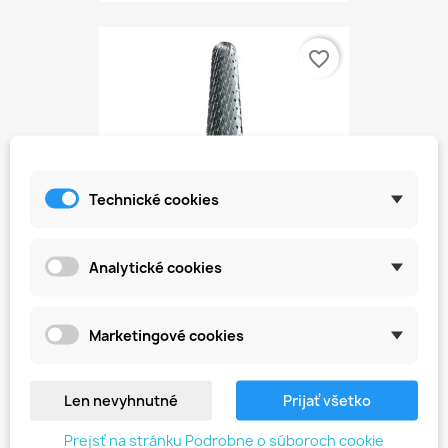
favorite_border
Technické cookies
Analytické cookies
Karbidová Fréza 6,0mm–...
18,71 €
Marketingové cookies
Len nevyhnutné
Prijať všetko
favorite_border
Prejsť na stránku Podrobne o súboroch cookie