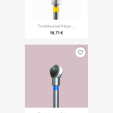
Tvrdokovová Fréza -...
18,71 €
favorite_border