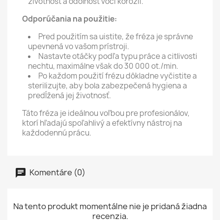
životnosť a odolnosť voči korózii.
Odporúčania na použitie:
Pred použitím sa uistite, že fréza je správne
upevnená vo vašom prístroji.
Nastavte otáčky podľa typu práce a citlivosti
nechtu, maximálne však do 30 000 ot./min.
Po každom použití frézu dôkladne vyčistite a
sterilizujte, aby bola zabezpečená hygiena a
predĺžená jej životnosť.
Táto fréza je ideálnou voľbou pre profesionálov,
ktorí hľadajú spoľahlivý a efektívny nástroj na
každodennú prácu.
Komentáre (0)
Na tento produkt momentálne nie je pridaná žiadna
recenzia.