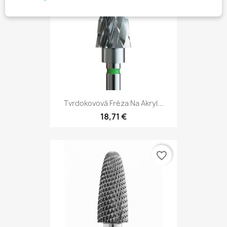
Tvrdokovová Fréza Na Akryl...
18,71 €
favorite_border