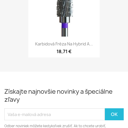
Karbidová Fréza Na Hybrid A...
18,71 €
Získajte najnovšie novinky a špeciálne
zľavy
Odber noviniek môžete kedykoľvek zrušiť. Ak to chcete urobiť,