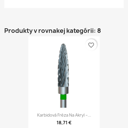
Produkty v rovnakej kategórii: 8
favorite_border
Karbidová Fréza Na Akryl –...
18,71 €