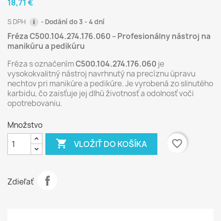
18,71 €
S DPH
Dodání do 3 - 4 dní
i
Fréza C500.104.274.176.060 – Profesionálny nástroj na
manikúru a pedikúru
Fréza s označením
C500.104.274.176.060
je
vysokokvalitný nástroj navrhnutý na precíznu úpravu
nechtov pri manikúre a pedikúre. Je vyrobená zo slinutého
karbidu, čo zaisťuje jej dlhú životnosť a odolnosť voči
opotrebovaniu.
Množstvo

favorite_border
VLOŽIŤ DO KOŠÍKA
Zdieľať