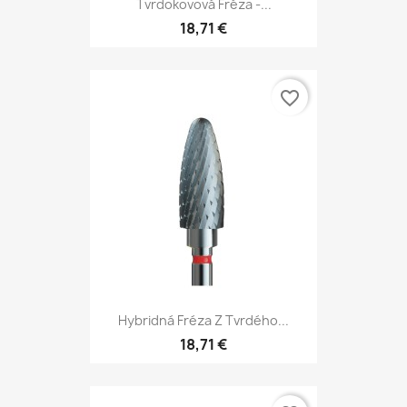
Tvrdokovová Fréza -...
18,71 €
favorite_border
Hybridná Fréza Z Tvrdého...
18,71 €