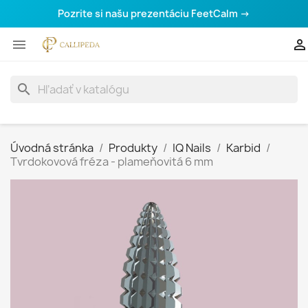
Pozrite si našu prezentáciu FeetCalm →


search
Úvodná stránka
Produkty
IQ Nails
Karbid
Tvrdokovová fréza - plameňovitá 6 mm