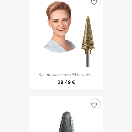
favorite_border
Karbidová Fréza All In One...
28,49 €
favorite_border