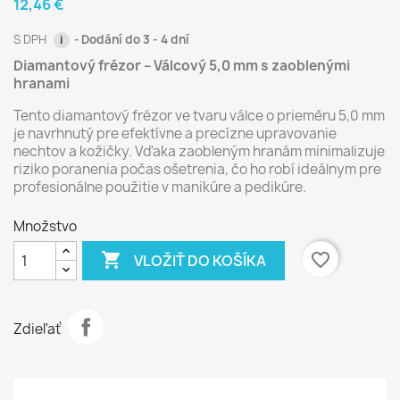
12,46 €
S DPH
Dodání do 3 - 4 dní
i
Diamantový frézor – Válcový 5,0 mm s zaoblenými
hranami
Tento diamantový frézor ve tvaru válce o prieměru 5,0 mm
je navrhnutý pre efektívne a precízne upravovanie
nechtov a kožičky. Vďaka zaobleným hranám minimalizuje
riziko poranenia počas ošetrenia, čo ho robí ideálnym pre
profesionálne použitie v manikúre a pedikúre.
Množstvo

favorite_border
VLOŽIŤ DO KOŠÍKA
Zdieľať