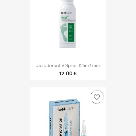
Dezodorant V Spreji 125ml/75ml
12,00 €
favorite_border