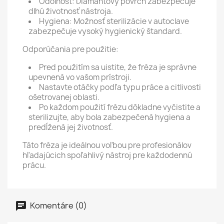
Odolnosť:
Diamantový povrch zabezpečuje
dlhú životnosť nástroja.
Hygiena:
Možnosť sterilizácie v autoclave
zabezpečuje vysoký hygienický štandard.
Odporúčania pre použitie:
Pred použitím sa uistite, že fréza je správne
upevnená vo vašom prístroji.
Nastavte otáčky podľa typu práce a citlivosti
ošetrovanej oblasti.
Po každom použití frézu dôkladne vyčistite a
sterilizujte, aby bola zabezpečená hygiena a
predĺžená jej životnosť.
Táto fréza je ideálnou voľbou pre profesionálov
hľadajúcich spoľahlivý nástroj pre každodennú
prácu.
Komentáre (0)