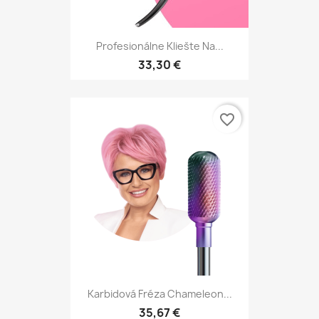
Profesionálne Kliešte Na...
33,30 €
favorite_border
Karbidová Fréza Chameleon...
35,67 €