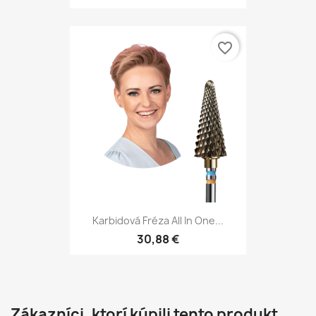
favorite_border
Karbidová Fréza All In One...
30,88 €
Zákazníci, ktorí kúpili tento produkt,