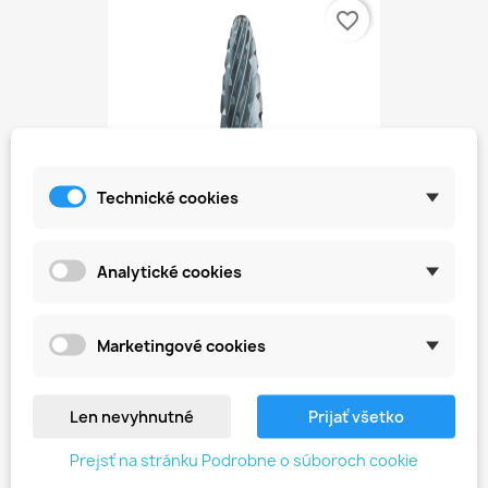
favorite_border
Technické cookies
Analytické cookies
Karbidová Fréza Na Akryl –...
18,71 €
Marketingové cookies
favorite_border
Len nevyhnutné
Prijať všetko
Prejsť na stránku Podrobne o súboroch cookie