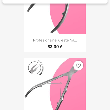
Profesionálne Kliešte Na...
33,30 €
favorite_border