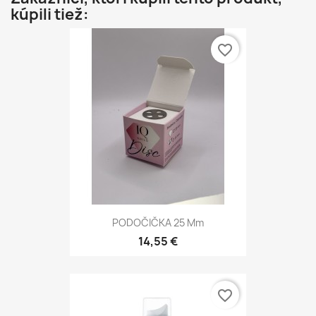
kúpili tiež:
favorite_border
PODOČIČKA 25 Mm
14,55 €
favorite_border