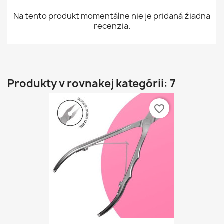
Na tento produkt momentálne nie je pridaná žiadna
recenzia.
Produkty v rovnakej kategórii: 7
favorite_border