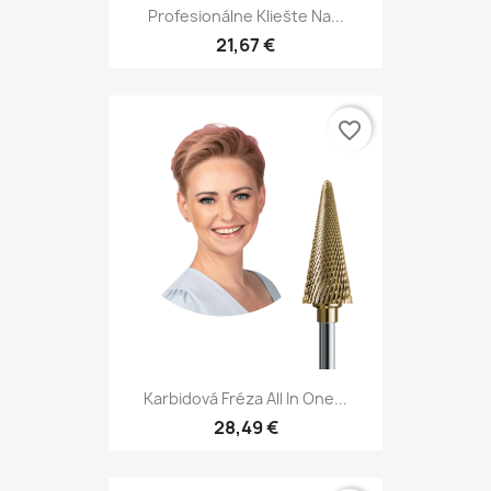
Profesionálne Kliešte Na...
21,67 €
favorite_border
Karbidová Fréza All In One...
28,49 €