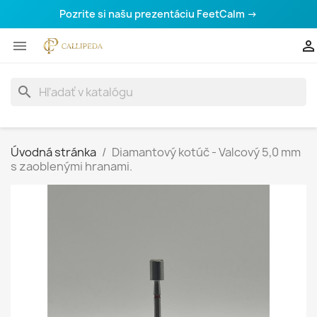
Pozrite si našu prezentáciu FeetCalm →


search
Úvodná stránka
Diamantový kotúč - Valcový 5,0 mm
s zaoblenými hranami.