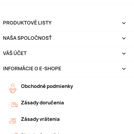
PRODUKTOVÉ LISTY

NAŠA SPOLOČNOSŤ

VÁŠ ÚČET

INFORMÁCIE O E-SHOPE
keyboard_arrow_down
Obchodné podmienky
Zásady doručenia
Zásady vrátenia