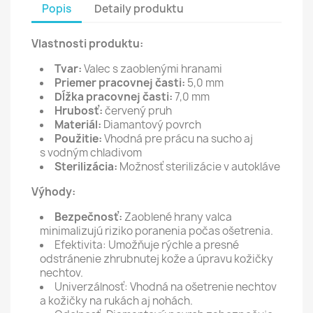
Popis
Detaily produktu
Vlastnosti produktu:
Tvar:
Valec s zaoblenými hranami
Priemer pracovnej časti:
5,0 mm
Dĺžka pracovnej časti:
7,0 mm
Hrubosť:
červený pruh
Materiál:
Diamantový povrch
Použitie:
Vhodná pre prácu na sucho aj
s vodným chladivom
Sterilizácia:
Možnosť sterilizácie v autokláve
Výhody:
Bezpečnosť:
Zaoblené hrany valca
minimalizujú riziko poranenia počas ošetrenia.
Efektivita:
Umožňuje rýchle a presné
odstránenie zhrubnutej kože a úpravu kožičky
nechtov.
Univerzálnosť:
Vhodná na ošetrenie nechtov
a kožičky na rukách aj nohách.