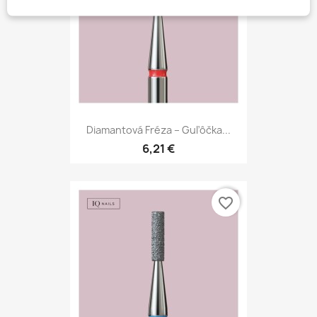
Diamantová Fréza – Guľôčka...
6,21 €
favorite_border