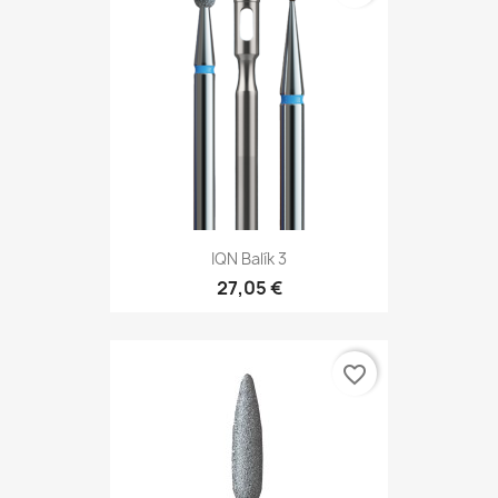
IQN Balík 3
27,05 €
favorite_border