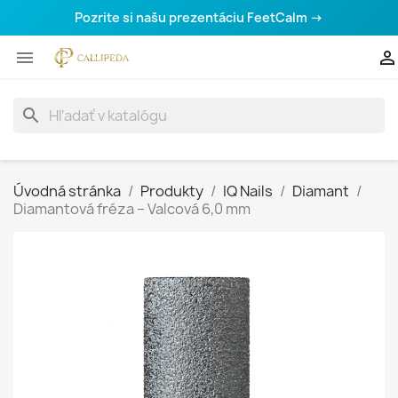
Pozrite si našu prezentáciu FeetCalm →


search
Úvodná stránka
Produkty
IQ Nails
Diamant
Diamantová fréza – Valcová 6,0 mm