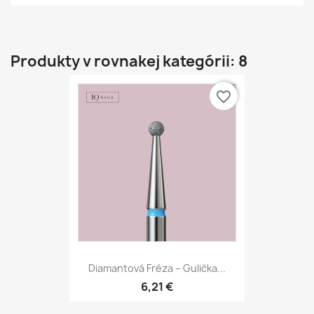
Produkty v rovnakej kategórii: 8
favorite_border
Diamantová Fréza – Gulička...
6,21 €