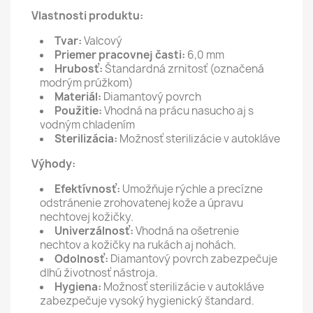
Vlastnosti produktu:
Tvar:
Valcový
Priemer pracovnej časti:
6,0 mm
Hrubosť:
Štandardná zrnitosť (označená
modrým prúžkom)
Materiál:
Diamantový povrch
Použitie:
Vhodná na prácu nasucho aj s
vodným chladením
Sterilizácia:
Možnosť sterilizácie v autokláve
Výhody:
Efektívnosť:
Umožňuje rýchle a precízne
odstránenie zrohovatenej kože a úpravu
nechtovej kožičky.
Univerzálnosť:
Vhodná na ošetrenie
nechtov a kožičky na rukách aj nohách.
Odolnosť:
Diamantový povrch zabezpečuje
dlhú životnosť nástroja.
Hygiena:
Možnosť sterilizácie v autokláve
zabezpečuje vysoký hygienický štandard.