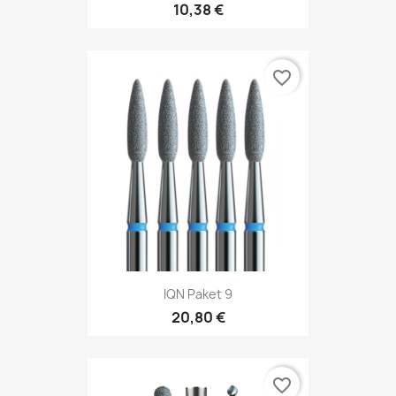
10,38 €
favorite_border
IQN Paket 9
20,80 €
favorite_border