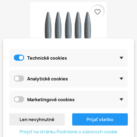
favorite_border
Technické cookies
Analytické cookies
IQN Balík 8
20,80 €
Marketingové cookies
favorite_border
Len nevyhnutné
Prijať všetko
Prejsť na stránku Podrobne o súboroch cookie