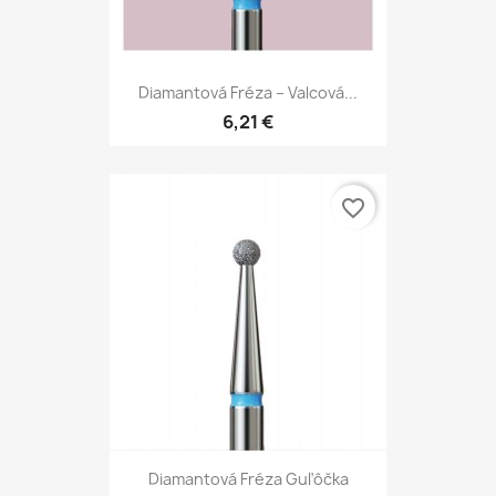
Diamantová Fréza – Valcová...
6,21 €
favorite_border
Diamantová Fréza Guľôčka