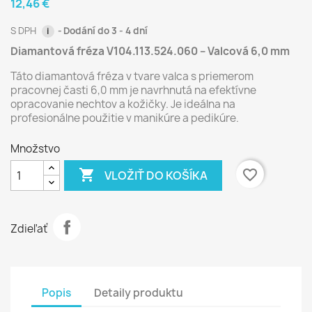
12,46 €
S DPH
Dodání do 3 - 4 dní
i
Diamantová fréza V104.113.524.060 – Valcová 6,0 mm
Táto diamantová fréza v tvare valca s priemerom
pracovnej časti 6,0 mm je navrhnutá na efektívne
opracovanie nechtov a kožičky. Je ideálna na
profesionálne použitie v manikúre a pedikúre.
Množstvo

favorite_border
VLOŽIŤ DO KOŠÍKA
Zdieľať
Popis
Detaily produktu