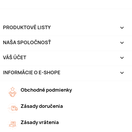
PRODUKTOVÉ LISTY

NAŠA SPOLOČNOSŤ

VÁŠ ÚČET

INFORMÁCIE O E-SHOPE
keyboard_arrow_down
Obchodné podmienky
Zásady doručenia
Zásady vrátenia