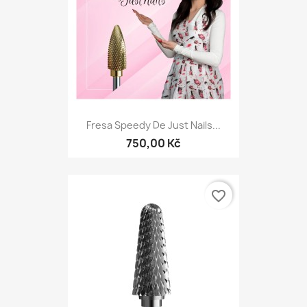
Fresa Speedy De Just Nails...
750,00 Kč
favorite_border