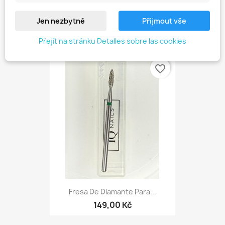
Fresa De Carburo De...
Jen nezbytné
Přijmout vše
449,00 Kč
Přejít na stránku Detalles sobre las cookies
favorite_border
Fresa De Diamante Para...
149,00 Kč