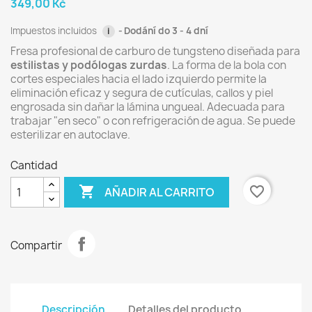
349,00 Kč
Impuestos incluidos
Dodání do 3 - 4 dní
i
Fresa profesional de carburo de tungsteno diseñada para
estilistas y podólogas zurdas
. La forma de la bola con
cortes especiales hacia el lado izquierdo permite la
eliminación eficaz y segura de cutículas, callos y piel
engrosada sin dañar la lámina ungueal. Adecuada para
trabajar "en seco" o con refrigeración de agua. Se puede
esterilizar en autoclave.
Cantidad

favorite_border
AÑADIR AL CARRITO
Compartir
Descripción
Detalles del producto