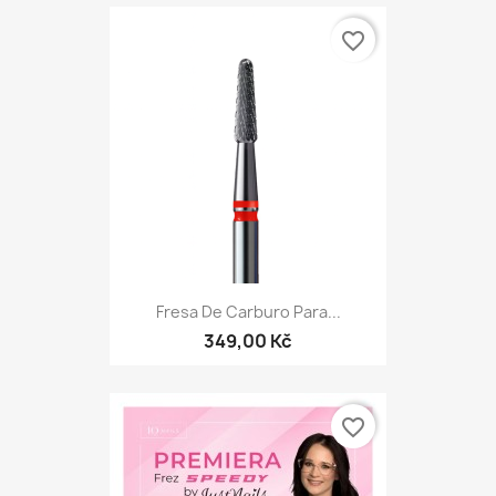
favorite_border
Fresa De Carburo Para...
349,00 Kč
favorite_border