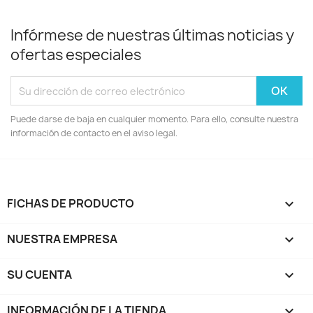
Infórmese de nuestras últimas noticias y
ofertas especiales
Puede darse de baja en cualquier momento. Para ello, consulte nuestra
información de contacto en el aviso legal.
FICHAS DE PRODUCTO

NUESTRA EMPRESA

SU CUENTA

INFORMACIÓN DE LA TIENDA
keyboard_arrow_down