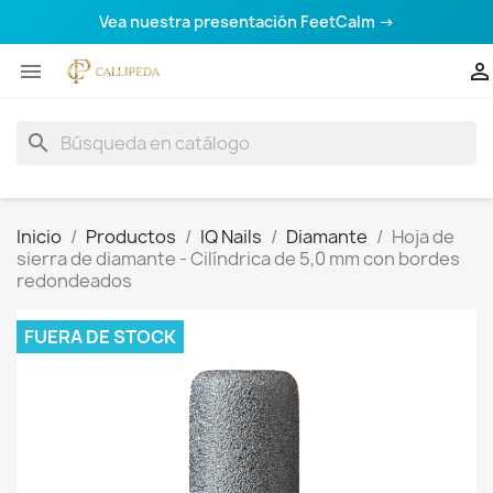
Vea nuestra presentación FeetCalm →


search
Inicio
Productos
IQ Nails
Diamante
Hoja de
sierra de diamante - Cilíndrica de 5,0 mm con bordes
redondeados
FUERA DE STOCK