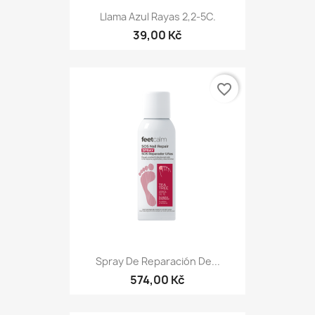
Llama Azul Rayas 2,2-5С.
39,00 Kč
favorite_border
Spray De Reparación De...
574,00 Kč