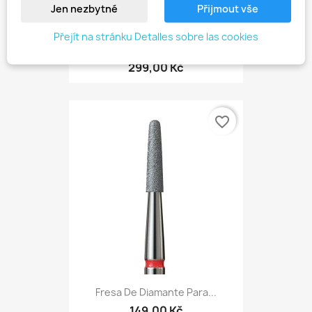
Jen nezbytné
Přijmout vše
Přejít na stránku Detalles sobre las cookies
Disco De Corte De Diamante.
299,00 Kč
favorite_border
Fresa De Diamante Para...
149,00 Kč