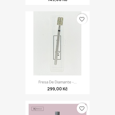
favorite_border
Fresa De Diamante -...
299,00 Kč
favorite_border