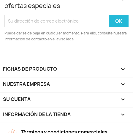
ofertas especiales
Puede darse de baja en cualquier momento. Para ello, consulte nuestra
información de contacto en el aviso legal.
FICHAS DE PRODUCTO

NUESTRA EMPRESA

SU CUENTA

INFORMACIÓN DE LA TIENDA
keyboard_arrow_down
Términos y condiciones comerciales