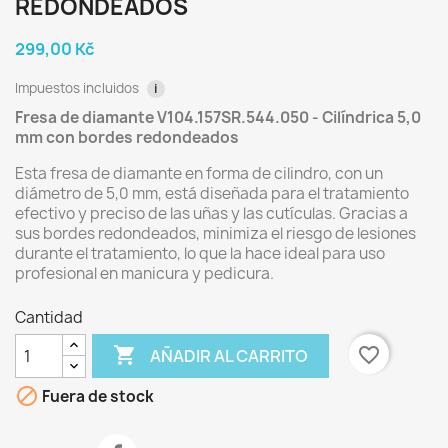
REDONDEADOS
299,00 Kč
Impuestos incluidos
i
Fresa de diamante V104.157SR.544.050 - Cilíndrica 5,0
mm con bordes redondeados
Esta fresa de diamante en forma de cilindro, con un
diámetro de 5,0 mm, está diseñada para el tratamiento
efectivo y preciso de las uñas y las cutículas. Gracias a
sus bordes redondeados, minimiza el riesgo de lesiones
durante el tratamiento, lo que la hace ideal para uso
profesional en manicura y pedicura.
Cantidad

favorite_border
AÑADIR AL CARRITO

Fuera de stock