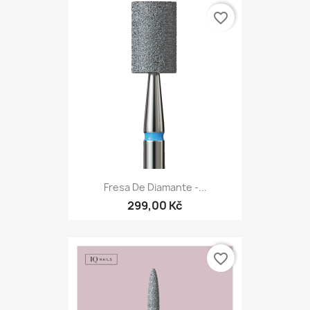
favorite_border
Fresa De Diamante -...
299,00 Kč
favorite_border