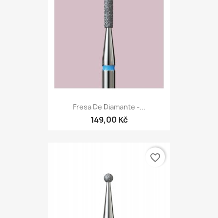
Fresa De Diamante -...
149,00 Kč
favorite_border