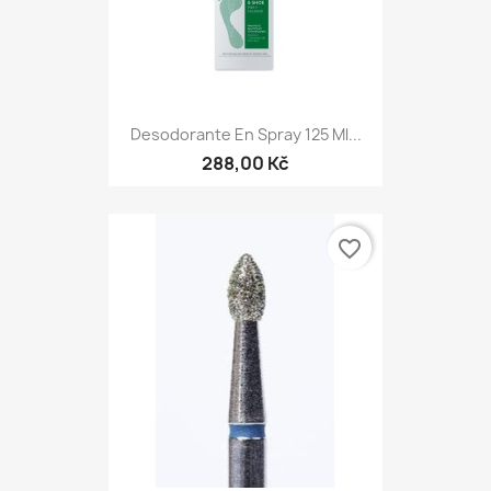
Desodorante En Spray 125 Ml...
288,00 Kč
favorite_border